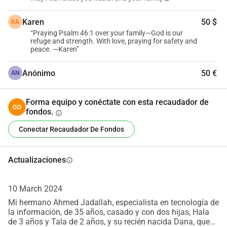
Karen
50 $
KA
“Praying Psalm 46:1 over your family—God is our
refuge and strength. With love, praying for safety and
peace. —Karen”
Anónimo
50 €
AN
Forma equipo y conéctate con esta recaudador de
fondos.
info
Conectar Recaudador De Fondos
Actualizaciones
info
10 March 2024
Mi hermano Ahmed Jadallah, especialista en tecnología de
la información, de 35 años, casado y con dos hijas, Hala
de 3 años y Tala de 2 años, y su recién nacida Dana, que