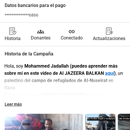
Datos bancarios para el pago
**************6866
groups
link
Donantes
Conectado
Historia
Actualizaciones
Historia de la Campaña
Hola, soy 
Mohammed Jadallah (puedes aprender más 
sobre mí en este video de Al JAZEERA BALKAN 
aquí
)
, un 
palestino del 
campo de refugiados de Al-Nuseirat
 en 
Gaza
.
Estoy recaudando 
FONDOS URGENTES
 para mis 2 
hermanas 
Abeer
 (39) y 
Ghada
 (40) con su familia, y mis 
Leer más
hermanos 
Emad (44)
, un ingeniero informático con 
2 hijas
(
Dima
 12, 
Ghada
 6), y 
Ahmed (35)
, un especialista en TI 
con 
3 niñas pequeñas
 (
Hala
 4, 
Tala
 2, 
Dana
 1).