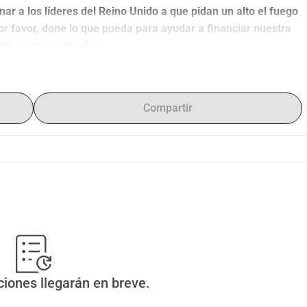
ar a los líderes del Reino Unido a que pidan un alto el fuego 
 favor, done lo que pueda para ayudar a financiar nuestra 
ta en curso, gracias.
Compartir
ciones llegarán en breve.