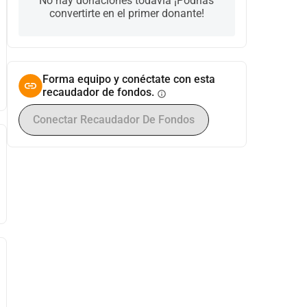
No hay donaciones todavía ¡Podrías
convertirte en el primer donante!
Forma equipo y conéctate con esta
recaudador de fondos.
info
Conectar Recaudador De Fondos