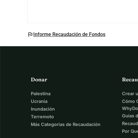
flag
Informe Recaudación de Fondos
Donar
Recau
Palestina
Crear 
Ucrania
Cómo C
WhyDo
Inundación
Guías 
Terremoto
Recaud
Más Categorías de Recaudación
Por Qu