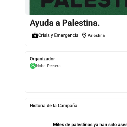
Ayuda a Palestina.
location_on
Crisis y Emergencia
Palestina
Organizador
Nobel Peeters
Historia de la Campaña
Miles de palestinos ya han sido ase