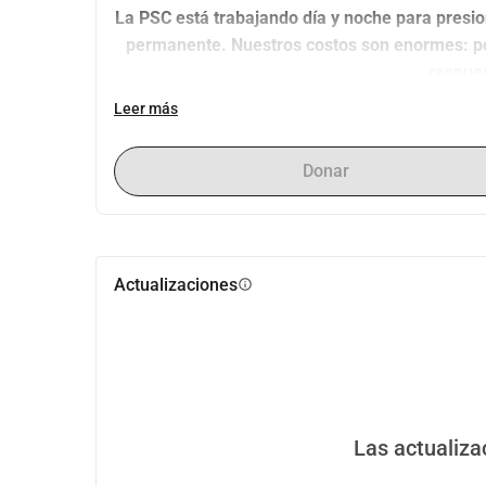
La PSC está trabajando día y noche para presion
permanente. Nuestros costos son enormes: por
respues
Leer más
Donar
Actualizaciones
info
Las actualiza