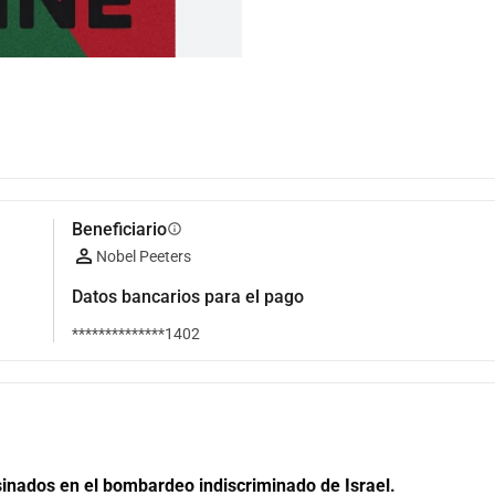
Beneficiario
info
Nobel Peeters
Datos bancarios para el pago
**************1402
sinados en el bombardeo indiscriminado de Israel.