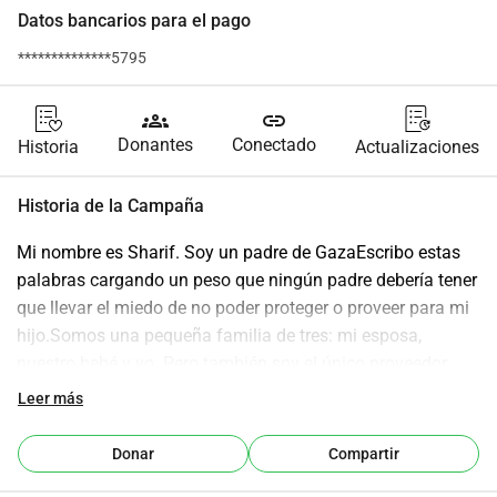
Datos bancarios para el pago
**************5795
groups
link
Donantes
Conectado
Historia
Actualizaciones
Historia de la Campaña
Mi nombre es Sharif. Soy un padre de GazaEscribo estas 
palabras cargando un peso que ningún padre debería tener 
que llevar el miedo de no poder proteger o proveer para mi 
hijo.Somos una pequeña familia de tres: mi esposa, 
nuestro bebé y yo. Pero también soy el único proveedor 
para mi familia extendida de once personas. Mi padre es 
Leer más
anciano y está gravemente enfermo. No hay nadie 
más.Antes de la guerra, llevábamos una vida simple. 
Donar
Compartir
Teníamos sueños no de riqueza o lujo sino de seguridad, 