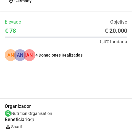
location_on
Germany
Elevado
Objetivo
€ 78
€ 20.000
0,4%
fundada
AN
AN
AN
4
Donaciones Realizadas
Compartir
Donar
Organizador
Nutrition Organisation
Beneficiario
info
Sharif