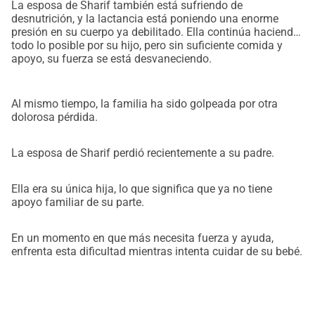
La esposa de Sharif también está sufriendo de
preocuparse.Gracias por ayudar a una familia que solo 
desnutrición, y la lactancia está poniendo una enorme
desea vivir en paz y dignidad.Con esperanza,Sharif y 
presión en su cuerpo ya debilitado. Ella continúa haciendo
familia
todo lo posible por su hijo, pero sin suficiente comida y
apoyo, su fuerza se está desvaneciendo.
Al mismo tiempo, la familia ha sido golpeada por otra
dolorosa pérdida.
La esposa de Sharif perdió recientemente a su padre.
Ella era su única hija, lo que significa que ya no tiene
apoyo familiar de su parte.
En un momento en que más necesita fuerza y ayuda,
enfrenta esta dificultad mientras intenta cuidar de su bebé.