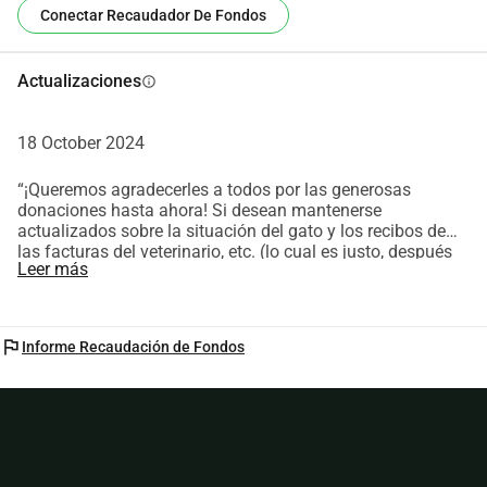
Conectar Recaudador De Fondos
Actualizaciones
info
18 October 2024
“¡Queremos agradecerles a todos por las generosas
donaciones hasta ahora! Si desean mantenerse
actualizados sobre la situación del gato y los recibos de
las facturas del veterinario, etc. (lo cual es justo, después
Leer más
de todo es su dinero), por favor sígannos en Instagram
@vitoria_vezzaro y @nanda_vg donde crearemos un grupo
con todos los donantes y enviaremos toda la información
relevante allí!”
flag
Informe Recaudación de Fondos