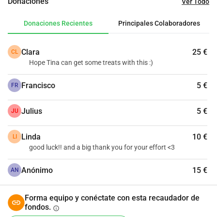
Donaciones
Ver Todo
Aunque puede que no podamos cambiar el mundo, 
podemos hacer una diferencia en su pequeña vida, 
Donaciones Recientes
Principales Colaboradores
juntos.
'
Clara
25 €
CL
Hope Tina can get some treats with this :)
Francisco
5 €
FR
Julius
5 €
JU
Linda
10 €
LI
good luck!! and a big thank you for your effort <3
Anónimo
15 €
AN
Forma equipo y conéctate con esta recaudador de
fondos.
info