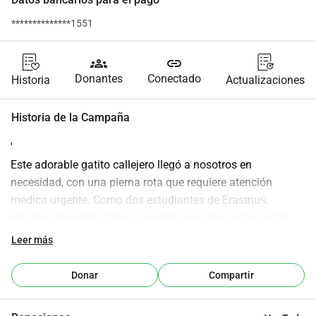
**************1551
groups
link
Donantes
Conectado
Historia
Actualizaciones
Historia de la Campaña
'
Este adorable gatito callejero llegó a nosotros en 
necesidad, con una pierna rota que requiere atención 
médica urgente. Como dos estudiantes de Erasmus, 
estamos haciendo todo lo posible, pero los costos están 
más allá de nuestro alcance. Estamos pidiendo su 
Leer más
amabilidad para ayudar a darle una oportunidad a una 
vida saludable.
Donar
Compartir
Cualquier contribución, grande o pequeña, significa el 
mundo para nosotros ¡y para ella!