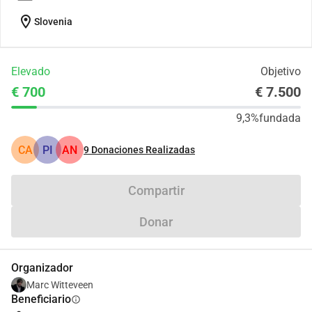
location_on
Slovenia
Elevado
Objetivo
€ 700
€ 7.500
9,3%
fundada
CA
PI
AN
9
Donaciones Realizadas
Compartir
Donar
Organizador
Marc Witteveen
Beneficiario
info