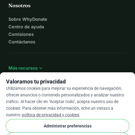
Nosotros
Sobre WhyDonate
Centro de ayuda
Comisiones
Contáctanos
expand_more
Más recursos
Valoramos tu privacidad
Utilizamos cookies para mejorar su experiencia de navegación,
ofrecer anuncios o contenido personalizados y analizar nuestro
arrow_drop_down
Es
tráfico. Al hacer clic en "Aceptar todo", acepta nuestro uso de
cookies. Para obtener más información, eche un vistazo a
★★★★★
4,9 / 5 según más de 500 reseñas
nuestro
política de privacidad y cookies
.
Administrar preferencias