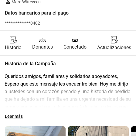
Marc Witteveen
Datos bancarios para el pago
**************0402
groups
link
Donantes
Conectado
Historia
Actualizaciones
Historia de la Campaña
Queridos amigos, familiares y solidarios apoyadores,
Espero que este mensaje les encuentre bien. Hoy me dirijo 
a ustedes con un corazón pesado y una historia de pérdida 
que ha dejado a mi familia en una urgente necesidad de su 
compasión y asistencia. El viernes 4 de julio, en Eslovenia, 
una catastrófica inundación arrasó la parte norte de 
Leer más
Eslovenia, incluyendo la región donde vivo: Savvinja.
Afortunadamente, mi familia está a salvo y sana; sin 