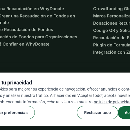
una Recaudación en WhyDonate
Crowdfunding Glo
a noche de fiesta + actuación 
rear una Recaudación de Fondos en
Marca Personaliz
nate
Donaciones Recur
de Recaudación de Fondos
Código QR y Solic
de calle Spuugzat 
ación de Fondos para Organizaciones
Recaudación de F
 consulta sobre fecha/ubicación). 
é Confiar en WhyDonate
Plugin de Formula
Integración con Z
Showband Excelsior Renkum 
sulta sobre fecha/ubicación). 
edificio 
tu privacidad
 renovado edificio social. 
okies para mejorar su experiencia de navegación, ofrecer anuncios o con
 y analizar nuestro tráfico. Al hacer clic en "Aceptar todo", acepta nuest
9 / 5 según más de 500 reseñas
 obtener más información, eche un vistazo a nuestro
política de privacid
un paso más. Con tu apoyo, podemos seguir haciendo lo que 
rsonas y hacer sonar a Renkum. 
ar preferencias
Rechazar todo
Ac
cookie
os y condiciones
Configuración de Cookies
elsior Renkum! Comparte esta acción con amigos, familiares y 
 el techo!  