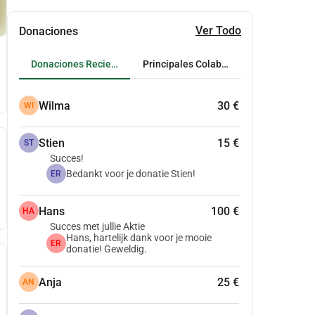
Ver Todo
Donaciones
Donaciones Recientes
Principales Colaboradores
Wilma
30 €
WI
Stien
15 €
ST
Succes!
Bedankt voor je donatie Stien!
ER
Hans
100 €
HA
Succes met jullie Aktie
Hans, hartelijk dank voor je mooie
ER
donatie! Geweldig.
Anja
25 €
AN