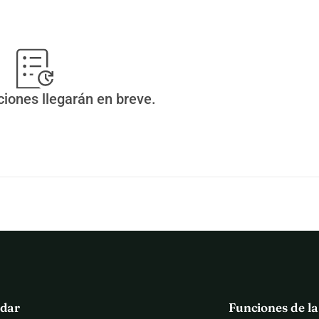
ciones llegarán en breve.
 30.000. Esta cantidad es necesaria para iniciar la 
eda seguir adelante durante muchos años más. 
luntarios y contribuciones. Queremos mantener nuestra 
ara los jóvenes. Por eso, no podemos realizar esta renovación 
 recompensas disponibles. 
a que podamos usar tu dirección de correo electrónico para 
cción de correo electrónico no será visible y nunca se 
dar
Funciones de l