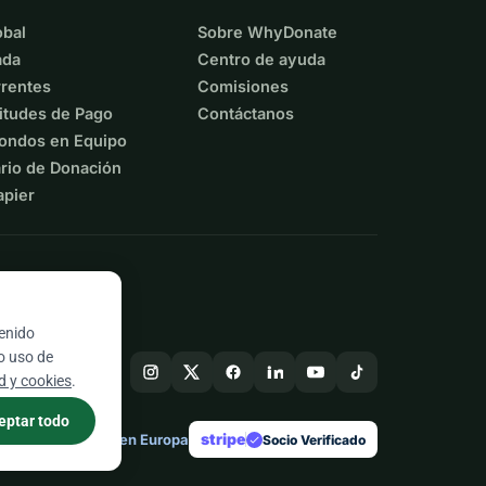
bal
Sobre WhyDonate
ada
Centro de ayuda
rentes
Comisiones
itudes de Pago
Contáctanos
ondos en Equipo
rio de Donación
apier
tenido
ro uso de
ad y cookies
.
eptar todo
stripe
Hecho en Europa
★
Socio Verificado
check