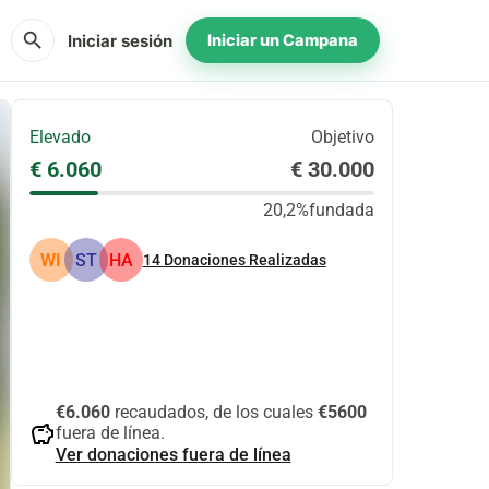
search
Iniciar sesión
Iniciar un Campana
Elevado
Objetivo
€ 6.060
€ 30.000
20,2%
fundada
WI
ST
HA
14
Donaciones Realizadas
Compartir
Donar
€6.060
recaudados, de los cuales
€5600
savings
fuera de línea.
Ver donaciones fuera de línea