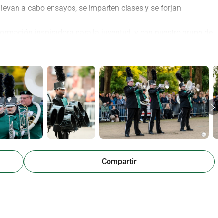
 llevan a cabo ensayos, se imparten clases y se forjan 
rmación inspiradora para la juventud, y con nuestro grupo de 
sible para personas con discapacidad. Juntos formamos una 
envenidos a disfrutar de la música. 
está desgastado, el aislamiento es deficiente y el interior 
enovación, nuestra asociación musical se verá literalmente en 
 que el edificio social sea sostenible para el futuro 
 para prevenir filtraciones y daños 
Compartir
ógica 