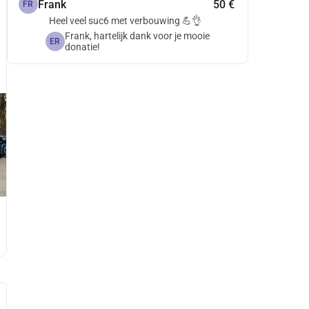
Frank
50 €
FR
Heel veel suc6 met verbouwing 💪👌
Frank, hartelijk dank voor je mooie
ER
donatie!