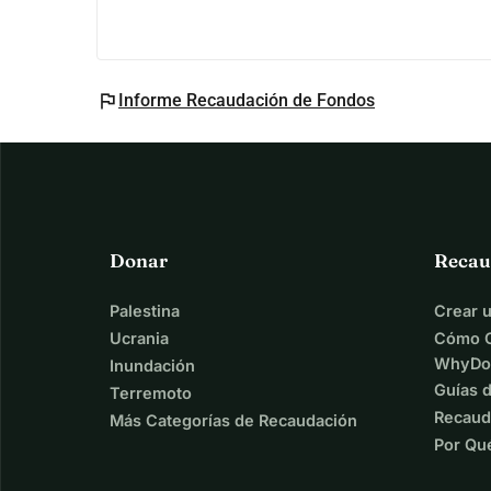
flag
Informe Recaudación de Fondos
Donar
Recau
Palestina
Crear 
Ucrania
Cómo C
WhyDo
Inundación
Guías 
Terremoto
Recaud
Más Categorías de Recaudación
Por Qu