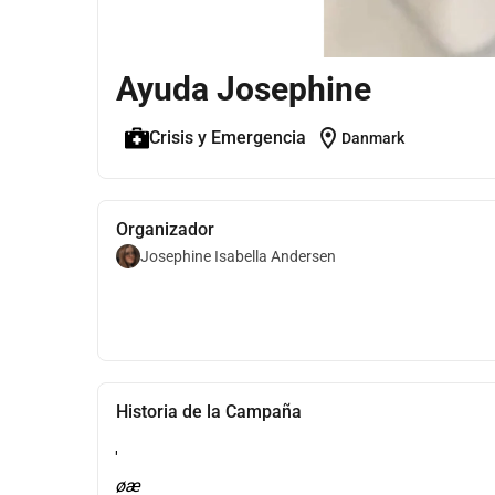
Ayuda Josephine
location_on
Crisis y Emergencia
Danmark
Organizador
Josephine Isabella Andersen
Historia de la Campaña
'
øæ