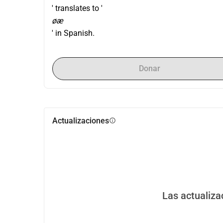
' translates to '
øæ
' in Spanish.
Donar
Actualizaciones
info
Las actualiza