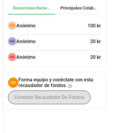
Donaciones Recientes
Principales Colaboradores
Anónimo
100 kr
AN
Anónimo
20 kr
AN
Anónimo
20 kr
AN
Forma equipo y conéctate con esta
recaudador de fondos.
info
Conectar Recaudador De Fondos