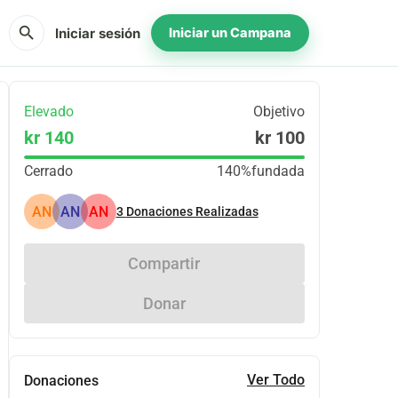
search
Iniciar sesión
Iniciar un Campana
Elevado
Objetivo
kr 140
kr 100
Cerrado
140%
fundada
AN
AN
AN
3
Donaciones Realizadas
Compartir
Donar
Ver Todo
Donaciones