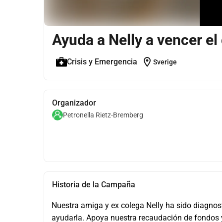
Ayuda a Nelly a vencer el
location_on
Crisis y Emergencia
Sverige
Organizador
Petronella Rietz-Bremberg
Historia de la Campaña
Nuestra amiga y ex colega Nelly ha sido diagno
ayudarla. Apoya nuestra recaudación de fondos y l