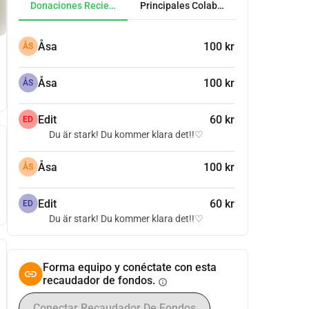
Donaciones Recientes
Principales Colaboradores
Åsa
100 kr
ÅS
Åsa
100 kr
ÅS
Edit
60 kr
ED
Du är stark! Du kommer klara det!!♡
Åsa
100 kr
ÅS
Edit
60 kr
ED
Du är stark! Du kommer klara det!!♡
Forma equipo y conéctate con esta
recaudador de fondos.
info
Conectar Recaudador De Fondos