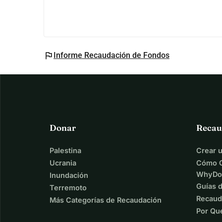
flag
Informe Recaudación de Fondos
Donar
Recau
Palestina
Crear 
Ucrania
Cómo C
WhyDo
Inundación
Guías 
Terremoto
Recaud
Más Categorías de Recaudación
Por Qu