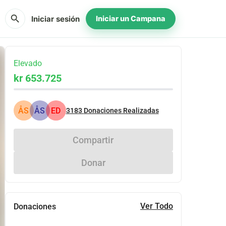
search
Iniciar sesión
Iniciar un Campana
Elevado
kr 653.725
ÅS
ÅS
ED
3183
Donaciones Realizadas
Compartir
Donar
Ver Todo
Donaciones