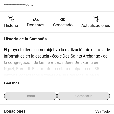
**************2259
groups
link
Donantes
Conectado
Historia
Actualizaciones
Historia de la Campaña
El proyecto tiene como objetivo la realización de un aula de 
informática en la escuela «école Des Saints Archange» de 
la congregación de las hermanas Bene Umukama en 
Ngozi, Burundi. El laboratorio estará equipado con 35 
laptops, conectados a través de una red local (LAN) y 
conectados a Internet gracias al sistema satelital Starlink. 
Leer más
El material informático será entregado a las hermanas de 
la misma congregación presentes en Porto Mantovano 
Donar
Compartir
(MN), quienes se encargarán de llevarlo a su destino. 
Además, se prevé un soporte técnico a distancia por parte 
Donaciones
Ver Todo
de rotarios, con posibles intervenciones in situ para la 