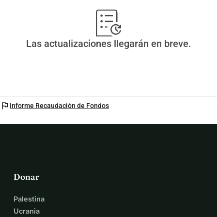
Las actualizaciones llegarán en breve.
flag
Informe Recaudación de Fondos
Donar
Palestina
Ucrania