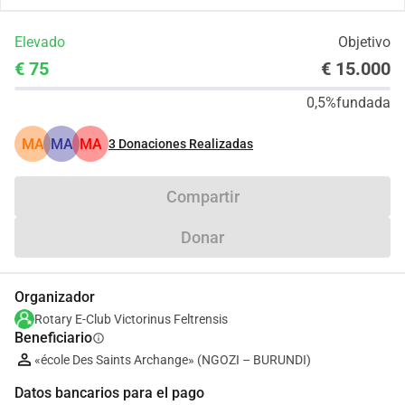
Elevado
Objetivo
€ 75
€ 15.000
0,5%
fundada
MA
MA
MA
3
Donaciones Realizadas
Compartir
Donar
Organizador
Rotary E-Club Victorinus Feltrensis
Beneficiario
info
«école Des Saints Archange» (NGOZI – BURUNDI)
Datos bancarios para el pago