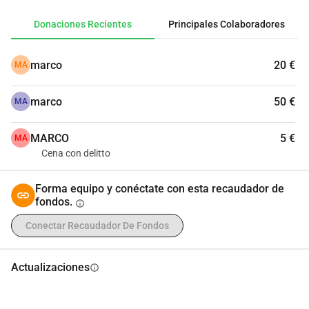
instalación y puesta en marcha de los equipos y la 
Donaciones Recientes
Principales Colaboradores
formación de los técnicos locales.
marco
20 €
MA
marco
50 €
MA
MARCO
5 €
MA
Cena con delitto
Forma equipo y conéctate con esta recaudador de
fondos.
info
Conectar Recaudador De Fondos
Actualizaciones
info