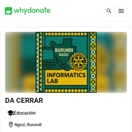
menu
search
DA CERRAR
Educación
location_on
Ngozi, Burundi