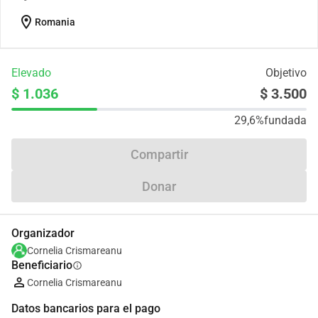
location_on
Romania
Elevado
Objetivo
$ 1.036
$ 3.500
29,6%
fundada
Compartir
Donar
Organizador
Cornelia Crismareanu
Beneficiario
info
Cornelia Crismareanu
Datos bancarios para el pago