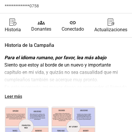
**************0758
groups
link
Donantes
Conectado
Historia
Actualizaciones
Historia de la Campaña
Para el idioma rumano, por favor, lea más abajo
Siento que estoy al borde de un nuevo y importante 
capítulo en mi vida, y quizás no sea casualidad que mi 
cumpleaños también se acerque muy pronto.
En este momento, mi mayor deseo es responder al llamado 
de contribuir más a la comunidad apoyando a las mujeres 
Leer más
en parto, a sus bebés y a las familias jóvenes.
Recientemente, se me ha presentado una oportunidad 
única en la vida para participar en un curso extraordinario, 
Mujer Sabia Iluminada 
, un programa profundo y 
transformador que me permitirá aportar más ternura, 