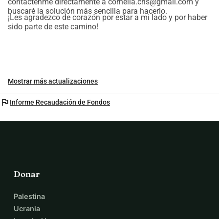
contáctenme directamente a cornelia.cris@gmail.com y
buscaré la solución más sencilla para hacerlo.
¡Les agradezco de corazón por estar a mi lado y por haber
sido parte de este camino!
Mostrar más actualizaciones
flag
Informe Recaudación de Fondos
Donar
Palestina
Ucrania