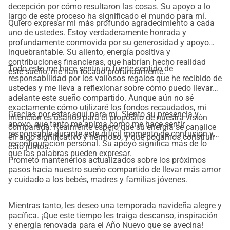
decepción por cómo resultaron las cosas. Su apoyo a lo
bebés, familias jóvenes y comunidades. ¿Y quién sabe? Tal 
largo de este proceso ha significado el mundo para mí.
Quiero expresar mi más profundo agradecimiento a cada
vez incluso pueda apoyarte a ti o a alguien muy querido 
uno de ustedes. Estoy verdaderamente honrada y
para ti cuando lo necesites:
profundamente conmovida por su generosidad y apoyo
apoyo durante el parto (como doula),
inquebrantable. Su aliento, energía positiva y
contribuciones financieras, que habrían hecho realidad
sanación de una historia de parto difícil (como oyente de 
Todo esto me hace sentir un fuerte sentido de
este sueño, me han tocado profundamente.
historias de parto),
responsabilidad por los valiosos regalos que he recibido de
ustedes y me lleva a reflexionar sobre cómo puedo llevar
aliento y apoyo en el desarrollo personal (como 
adelante este sueño compartido. Aunque aún no sé
psicoterapeuta y arteterapeuta),
exactamente cómo utilizaré los fondos recaudados, mi
Gracias por estar aquí para mí. Siento su presencia y
orientación para alcanzar tus sueños y aspiraciones más 
intención es usarlos para el propósito de nuestra visión
apoyo, que tanto me anima como me hace sentir
compartida. Realmente espero que su energía se canalice
preciados (como gestora de sueños).
responsable durante este difícil momento de confusión y
en algo significativo y hermoso, y que podamos construir
Si deseas ofrecerme un regalo de cumpleaños, puedes 
reconfiguración personal. Su apoyo significa más de lo
esto juntos.
que las palabras pueden expresar.
apoyarme en este viaje con cualquier cantidad de dinero. 
Prometo mantenerlos actualizados sobre los próximos
Estoy agradecida y aprecio cada contribución, y encontraré 
pasos hacia nuestro sueño compartido de llevar más amor
una manera especial de agradecértelo, ¡quizás incluso con 
y cuidado a los bebés, madres y familias jóvenes.
una pequeña sorpresa hecha por mí!   
Aquí es donde encontré la inspiración: 
Mientras tanto, les deseo una temporada navideña alegre y
pacífica. ¡Que este tiempo les traiga descanso, inspiración
https://blog.ineliabenz.com/wise-women-and-birthing-
y energía renovada para el Año Nuevo que se avecina!