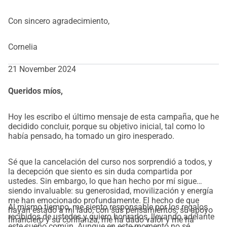
mothers/
Con sincero agradecimiento,
Ayúdame a apoyar a las familias jóvenes: un viaje hacia 
el amor, el nacimiento y la sanación
Cornelia
Siento que estoy al borde de una nueva etapa importante 
en mi vida y quizás no sea una casualidad que muy pronto 
21 November 2024
sea también mi cumpleaños.
Ahora, mi mayor deseo es responder al llamado de 
Queridos míos,
contribuir más a la comunidad apoyando a las mujeres 
que dan a luz, a los bebés y a las familias jóvenes.
Hoy les escribo el último mensaje de esta campaña, que he
decidido concluir, porque su objetivo inicial, tal como lo
Y justo ahora se me ha presentado una oportunidad única 
había pensado, ha tomado un giro inesperado.
en la vida para participar en un curso extraordinario, 
 Mujer 
Sabia Iluminada 
, un programa profundo y transformador 
Sé que la cancelación del curso nos sorprendió a todos, y
que me permitirá aportar más ternura, apoyo, seguridad y 
la decepción que siento es sin duda compartida por
amor a la vida de las familias que nos rodean.
ustedes. Sin embargo, lo que han hecho por mí sigue
Este curso se llevará a cabo en noviembre, en un lugar 
siendo invaluable: su generosidad, movilización y energía
me han emocionado profundamente. El hecho de que
maravilloso en el corazón de las tierras de la tribu Makah, 
Al mismo tiempo, me siento responsable por los regalos
hayan estado a mi lado, con sus pensamientos, su apoyo
bajo la orientación de una partera tradicional, conectada a 
recibidos de ustedes y quiero honrarlos, llevando adelante
financiero y su confianza, me ha dado valor y me ha
este sueño común. Aunque en este momento no sé