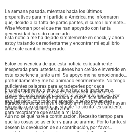
aliento y apoyo en el desarrollo personal (como 
psicoterapeuta y arteterapeuta),
La semana pasada, mientras hacía los últimos
guía para alcanzar tus sueños y aspiraciones más 
preparativos para mi partida a América, me informaron
que, debido a la falta de participantes, el curso Illuminated
preciados (como gestora de sueños).
Wise Woman por el que me han apoyado con tanta
Si deseas hacerme un regalo de cumpleaños, puedes 
generosidad ha sido cancelado.
Esta noticia me ha dejado simplemente en shock, y ahora
apoyarme en este viaje con cualquier cantidad de dinero. 
estoy tratando de reorientarme y encontrar mi equilibrio
Estoy agradecida y aprecio cada contribución, y encontraré 
ante este cambio inesperado.
una manera especial de agradecértelo, ¡quizás incluso con 
una pequeña sorpresa hecha por mí!   
Estoy convencida de que esta noticia es igualmente
La inspiración para este curso provino de aquí: 
inesperada para ustedes, quienes han creído e invertido en
esta experiencia junto a mí. Su apoyo me ha emocionado
https://ro.ineliabenz.com/femeile-intelepte-si-mamele-care-
profundamente y me ha animado enormemente. No tengo
dau-nastere/
suficientes palabras para agradecerles por cada
En este momento, siento que no hay explicaciones o
pensamiento, cada mensaje y cada contribución. Me
consuelo; solo necesito aceptar e integrar lo que es. Por
siento profundamente honrada y estoy increíblemente
eso, les pido, con todo mi aprecio, que no me envíen
agradecida de que hayan estado a mi lado y de que hayan
mensajes de consuelo: un simple "lo siento" es suficiente
creído en este sueño junto a mí.
para recordarme que están a mi lado.
Aún no sé qué haré a continuación. Necesito tiempo para
que las cosas se asienten y para aclararme. Por lo tanto, si
desean la devolución de su contribución, por favor