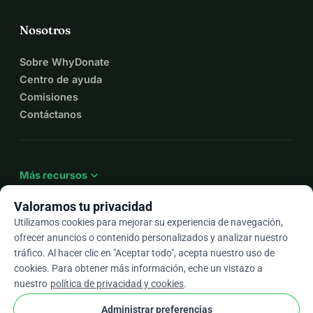
Nosotros
Sobre WhyDonate
Centro de ayuda
Comisiones
Contáctanos
expand_more
Más recursos
Valoramos tu privacidad
Utilizamos cookies para mejorar su experiencia de navegación,
ofrecer anuncios o contenido personalizados y analizar nuestro
arrow_drop_down
Es
tráfico. Al hacer clic en "Aceptar todo", acepta nuestro uso de
cookies. Para obtener más información, eche un vistazo a
★★★★★
4,9 / 5 según más de 500 reseñas
nuestro
política de privacidad y cookies
.
Administrar preferencias