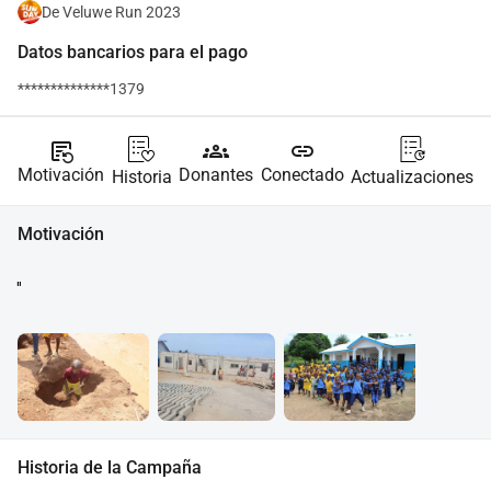
De Veluwe Run 2023
Datos bancarios para el pago
**************1379
source_notes
groups
link
Motivación
Donantes
Conectado
Historia
Actualizaciones
Motivación
''
Historia de la Campaña