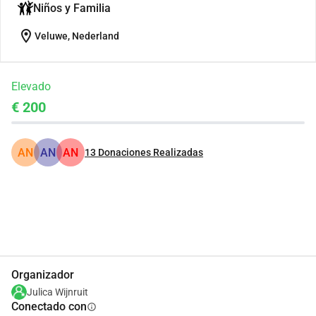
Niños y Familia
location_on
Veluwe, Nederland
Elevado
€ 200
AN
AN
AN
13
Donaciones Realizadas
Compartir
Donar
Organizador
Julica Wijnruit
Conectado con
info