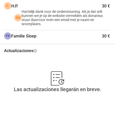
H.P.
30 €
H.
Hartelijk dank voor de ondersteuning. Als je dat wilt
kunnen we je op de website vermelden als donateur,
SM
stuur daarvoor even een email met je naam en
woonplaats.
Familie Sloep
30 €
FS
Actualizaciones
info
Las actualizaciones llegarán en breve.