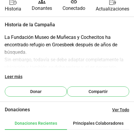
groups
link
Donantes
Conectado
Historia
Actualizaciones
Historia de la Campaña
La Fundación Museo de Muñecas y Cochecitos ha 
encontrado refugio en Groesbeek después de años de 
búsqueda.
Sin embargo, todavía se debe adaptar completamente la 
ubicación y también se debe revisar y, si es necesario, 
reparar la colección.
Leer más
Ayuda al museo para que podamos decorar el lugar de 
manera atractiva y cuidar, preparar y mantener la 
Donar
Compartir
colección.
En resumen, contribuye a preservar una parte sustancial 
Donaciones
Ver Todo
del patrimonio social, cultural e industrial.
Donaciones Recientes
Principales Colaboradores