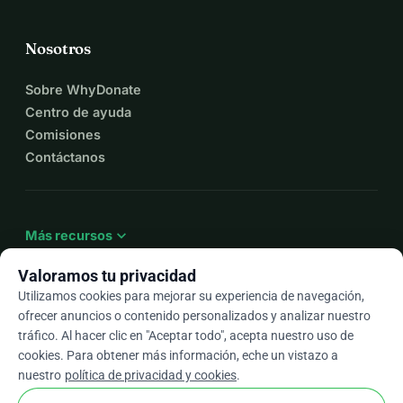
Nosotros
Sobre WhyDonate
Centro de ayuda
Comisiones
Contáctanos
expand_more
Más recursos
Valoramos tu privacidad
Utilizamos cookies para mejorar su experiencia de navegación,
ofrecer anuncios o contenido personalizados y analizar nuestro
arrow_drop_down
Es
tráfico. Al hacer clic en "Aceptar todo", acepta nuestro uso de
cookies. Para obtener más información, eche un vistazo a
★★★★★
4,9 / 5 según más de 500 reseñas
nuestro
política de privacidad y cookies
.