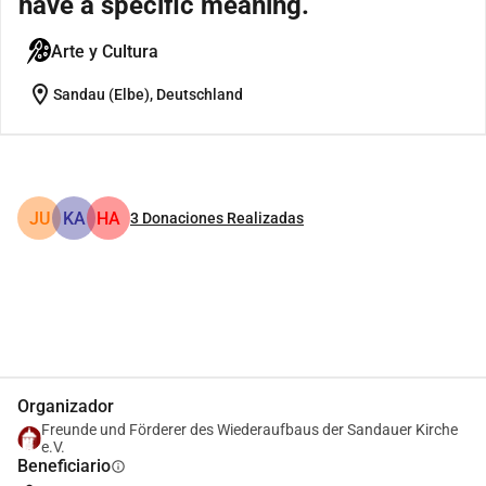
have a specific meaning.
Arte y Cultura
location_on
Sandau (Elbe), Deutschland
JU
KA
HA
3
Donaciones Realizadas
Compartir
Donar
Organizador
Freunde und Förderer des Wiederaufbaus der Sandauer Kirche
e.V.
Beneficiario
info