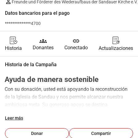
Freunde und Förderer des Wiederaufbaus der Sandauer Kirche e.V.
Datos bancarios para el pago
**************4700
groups
link
Donantes
Conectado
Historia
Actualizaciones
Historia de la Campaña
Ayuda de manera sostenible
Con su donación, usted está apoyando la reconstrucción 
de la Iglesia de Sandau y nos permite alcanzar nuestra 
ambiciosa meta. Su generoso apoyo se destina 
directamente a la financiación de las obras de 
Leer más
construcción y nos ayuda a hacer que la iglesia histórica 
vuelva a brillar en todo su esplendor. Cada contribución 
Donar
Compartir
cuenta y marca una diferencia significativa.