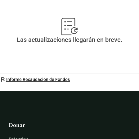
como tales, no podían esperar otro invierno. Cualquier 
ayuda que brindemos es bien recibida.
Las actualizaciones llegarán en breve.
flag
Informe Recaudación de Fondos
Donar