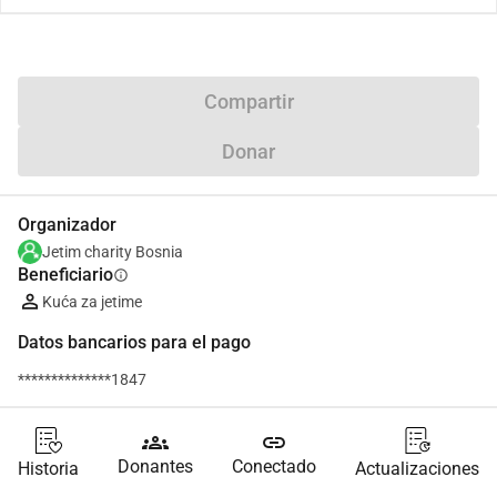
Compartir
Donar
Organizador
Jetim charity Bosnia
Beneficiario
info
Kuća za jetime
Datos bancarios para el pago
**************1847
groups
link
Donantes
Conectado
Historia
Actualizaciones