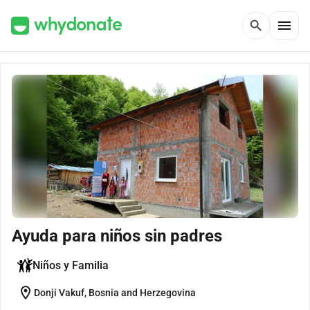
menu
search
Ayuda para niños sin padres
Niños y Familia
location_on
Donji Vakuf, Bosnia and Herzegovina