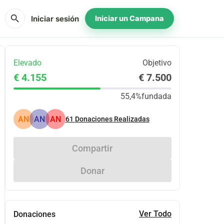
search
Iniciar sesión
Iniciar un Campana
Elevado
Objetivo
€ 4.155
€ 7.500
55,4%
fundada
AN
AN
AN
61
Donaciones Realizadas
Compartir
Donar
Ver Todo
Donaciones