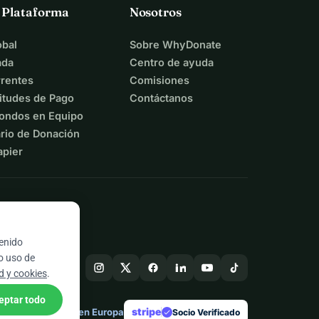
a Plataforma
Nosotros
bal
Sobre WhyDonate
ada
Centro de ayuda
rentes
Comisiones
itudes de Pago
Contáctanos
ondos en Equipo
rio de Donación
apier
tenido
ro uso de
ad y cookies
.
eptar todo
stripe
Hecho en Europa
★
Socio Verificado
check