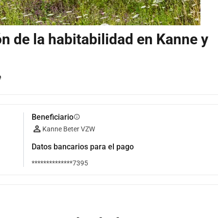
n de la habitabilidad en Kanne y
e
Beneficiario
info
Kanne Beter VZW
Datos bancarios para el pago
**************7395