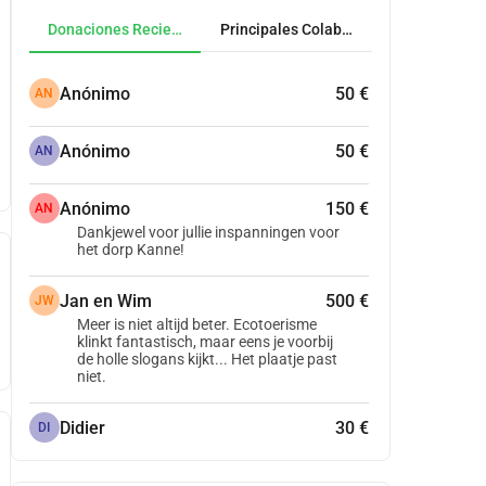
Donaciones Recientes
Principales Colaboradores
Anónimo
50 €
AN
Anónimo
50 €
AN
Anónimo
150 €
AN
Dankjewel voor jullie inspanningen voor
het dorp Kanne!
Jan en Wim
500 €
JW
Meer is niet altijd beter. Ecotoerisme
klinkt fantastisch, maar eens je voorbij
de holle slogans kijkt... Het plaatje past
niet.
Didier
30 €
DI