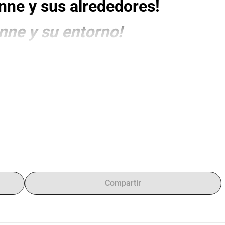
anne y sus alrededores!
anne y su entorno!
eblo más bonito de Flandes.
 Cuenta con una escuela 
ada, un rico patrimonio y está rodeado de varias áreas 
e realizan proyectos maravillosos, como el mercado de 
r orgulloso!
_______________________________________________________________
do. Pequeño, encantador y un poco sureño. Kanne es un 
_______________________________________________________________
Compartir
ace que este pueblo y sus alrededores sean únicos:
la capacidad del pueblo, la naturaleza y el entorno.