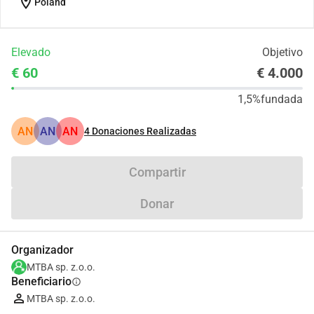
location_on
Poland
Elevado
Objetivo
€ 60
€ 4.000
1,5%
fundada
AN
AN
AN
4
Donaciones Realizadas
Compartir
Donar
Organizador
MTBA sp. z.o.o.
Beneficiario
info
MTBA sp. z.o.o.