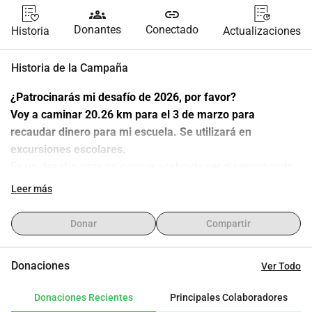
groups
link
Donantes
Conectado
Historia
Actualizaciones
Historia de la Campaña
¿Patrocinarás mi desafío de 2026, por favor?
Voy a caminar 20.26 km para el 3 de marzo para 
recaudar dinero para mi escuela. Se utilizará en 
excursiones escolares.
Es un desafío para mí porque acabo de ser diagnosticado 
con diabetes tipo 1 y estoy aprendiendo cómo caminar 
Leer más
largas distancias afecta mis niveles de azúcar en la 
sangre, y cómo manejar eso para poder seguir adelante.
Donar
Compartir
Mi objetivo es £20.26, ¡y mamá lo duplicará si lo alcanzo!
Incluso unas pocas monedas ayudarán.
Donaciones
Ver Todo
Gracias.
Donaciones Recientes
Principales Colaboradores