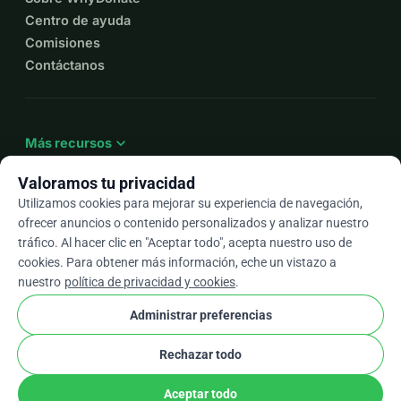
Centro de ayuda
Comisiones
Contáctanos
expand_more
Más recursos
Valoramos tu privacidad
Utilizamos cookies para mejorar su experiencia de navegación,
ofrecer anuncios o contenido personalizados y analizar nuestro
arrow_drop_down
Es
tráfico. Al hacer clic en "Aceptar todo", acepta nuestro uso de
cookies. Para obtener más información, eche un vistazo a
★★★★★
4,9 / 5 según más de 500 reseñas
nuestro
política de privacidad y cookies
.
Administrar preferencias
© 2012–2026
WhyDonate
Privacidad y cookies
Rechazar todo
cookie
Términos y condiciones
Configuración de Cookies
stripe
Hecho en Europa
★
Socio Verificado
check
Aceptar todo