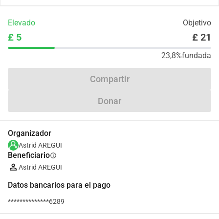
Elevado
Objetivo
£ 5
£ 21
23,8%
fundada
Compartir
Donar
Organizador
Astrid AREGUI
Beneficiario
info
Astrid AREGUI
Datos bancarios para el pago
**************6289