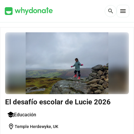
menu
search
El desafío escolar de Lucie 2026
Educación
location_on
Temple Herdewyke, UK