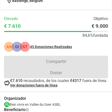
location_on
Bassenge, Belgium
Elevado
Objetivo
€ 7.610
€ 9.000
84,6%
fundada
AN
GI
ST
45
Donaciones Realizadas
Compartir
Donar
€7.610
recaudados, de los cuales
€4317
fuera de línea.
savings
Ver donaciones fuera de línea
Organizador
Bien vivre en Vallee du Geer ASBL
Beneficiario
info