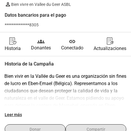
Bien vivre en Vallee du Geer ASBL
Datos bancarios para el pago
**************8305
groups
link
Donantes
Conectado
Historia
Actualizaciones
Historia de la Campaña
Bien vivir en la Vallée du Geer es una organización sin fines 
de lucro en Eben-Emael (Bélgica). Representamos a los 
ciudadanos que desean proteger la calidad de vida y la 
naturaleza en el valle de Geer. Estamos pidiendo su apoyo 
para detener la cantera de Marnebel, operada en Eben-
Emael por Sibelco-Hermans sin un permiso válido desde 
Leer más
hace 25 años. También estamos preparando acciones 
legales contra la importación masiva de tierras a la cantera 
Donar
Compartir