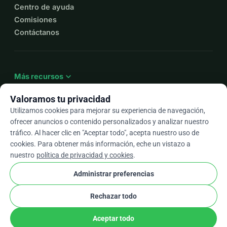
Centro de ayuda
Comisiones
Contáctanos
expand_more
Más recursos
Valoramos tu privacidad
Utilizamos cookies para mejorar su experiencia de navegación,
ofrecer anuncios o contenido personalizados y analizar nuestro
arrow_drop_down
Es
tráfico. Al hacer clic en "Aceptar todo", acepta nuestro uso de
cookies. Para obtener más información, eche un vistazo a
★★★★★
4,9 / 5 según más de 500 reseñas
nuestro
política de privacidad y cookies
.
Administrar preferencias
© 2012–2026
WhyDonate
Privacidad y cookies
Rechazar todo
cookie
Términos y condiciones
Configuración de Cookies
stripe
Hecho en Europa
★
Socio Verificado
check
Aceptar todo