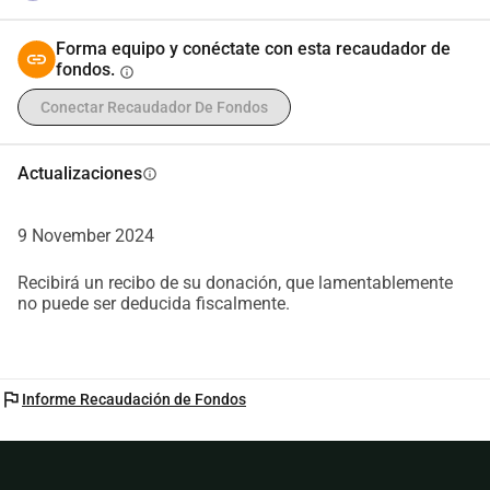
Forma equipo y conéctate con esta recaudador de
fondos.
info
Conectar Recaudador De Fondos
Actualizaciones
info
9 November 2024
Recibirá un recibo de su donación, que lamentablemente
no puede ser deducida fiscalmente.
flag
Informe Recaudación de Fondos