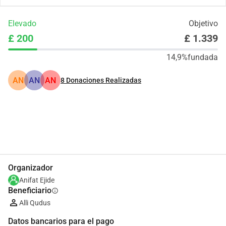
Elevado
Objetivo
£ 200
£ 1.339
14,9%
fundada
AN
AN
AN
8
Donaciones Realizadas
Compartir
Donar
Organizador
Anifat Ejide
Beneficiario
info
Alli Qudus
Datos bancarios para el pago