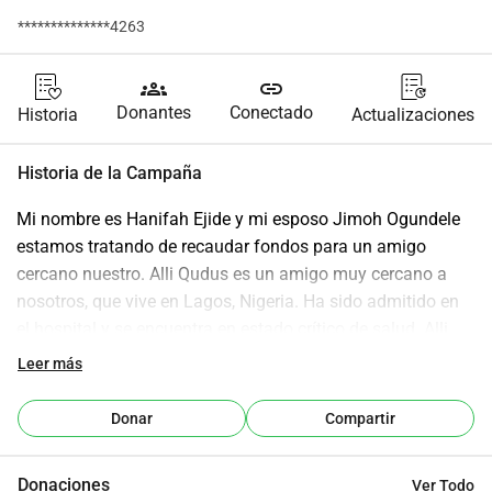
**************4263
groups
link
Donantes
Conectado
Historia
Actualizaciones
Historia de la Campaña
Mi nombre es Hanifah Ejide y mi esposo Jimoh Ogundele 
estamos tratando de recaudar fondos para un amigo 
cercano nuestro. Alli Qudus es un amigo muy cercano a 
nosotros, que vive en Lagos, Nigeria. Ha sido admitido en 
el hospital y se encuentra en estado crítico de salud. Alli 
está enfrentando un momento difícil con la cirugía de su 
Leer más
pierna debido a una infección severa. Esta condición de 
salud comenzó en 2005 cuando tuvo un accidente 
Donar
Compartir
automovilístico el día de su Nikah (boda), lo que resultó en 
una cirugía de pierna y columna.Alli no tiene los fondos 
Donaciones
Ver Todo