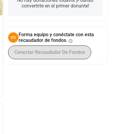
No hay donaciones todavía ¡Podrías
convertirte en el primer donante!
Forma equipo y conéctate con esta
recaudador de fondos.
info
Conectar Recaudador De Fondos