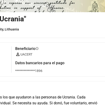
Ucrania"
ity, Lithuania
Beneficiario
info
UACERT
Datos bancarios para el pago
**************1896
os los que ayudaron a las personas de Ucrania. Cada 
idual. Se necesita su ayuda. Si donó, fue voluntario, envió 