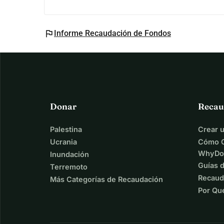
flag
Informe Recaudación de Fondos
Donar
Recau
Palestina
Crear 
Ucrania
Cómo C
WhyDo
Inundación
Guías 
Terremoto
Recaud
Más Categorías de Recaudación
Por Qu