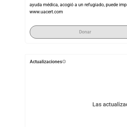
ayuda médica, acogió a un refugiado, puede impri
www.uacert.com
Donar
Actualizaciones
info
Las actualiza