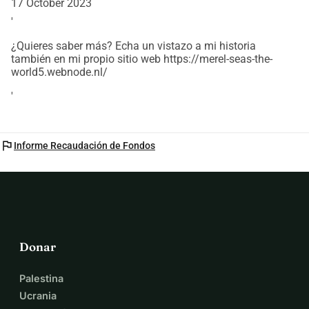
17 October 2023
'
¿Quieres saber más? Echa un vistazo a mi historia
también en mi propio sitio web https://merel-seas-the-
world5.webnode.nl/
'
flag
Informe Recaudación de Fondos
Donar
Palestina
Ucrania