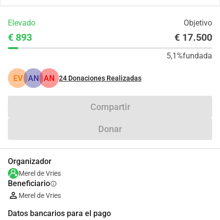
Elevado
Objetivo
€ 893
€ 17.500
5,1%
fundada
EV
AN
AN
24
Donaciones Realizadas
Compartir
Donar
Organizador
Merel de Vries
Beneficiario
info
Merel de Vries
Datos bancarios para el pago