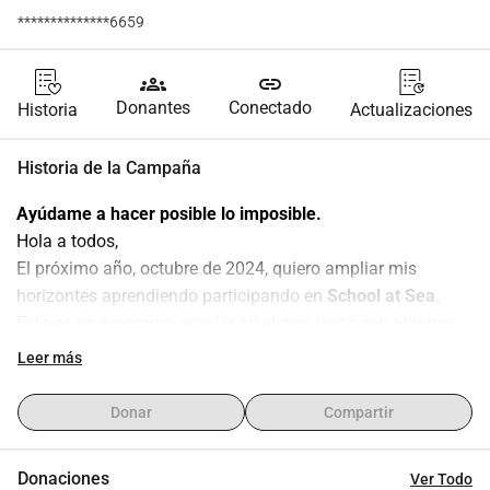
**************6659
groups
link
Donantes
Conectado
Historia
Actualizaciones
Historia de la Campaña
Ayúdame a hacer posible lo imposible.
Hola a todos,
El próximo año, octubre de 2024, quiero ampliar mis 
horizontes aprendiendo participando en 
School at Sea
.
Este es un programa escolar en el que, junto con algunos 
compañeros de clase, navegaré durante 6 meses en un 
Leer más
gran barco a través del océano Atlántico, mientras también 
mantengo mi trabajo escolar con la ayuda de los 
Donar
Compartir
profesores presentes.
Este viaje educativo y maravilloso no es barato, 
Donaciones
Ver Todo
aproximadamente 28.000,00.