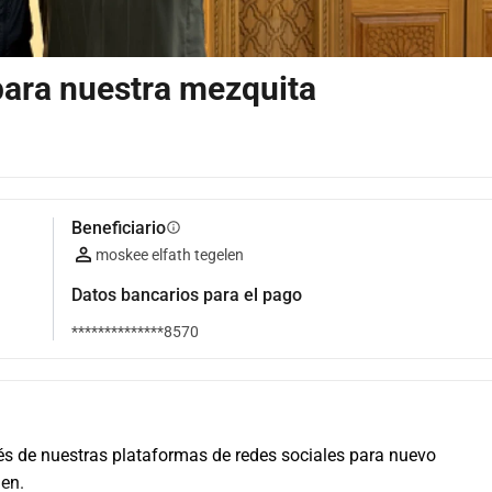
para nuestra mezquita
Beneficiario
info
moskee elfath tegelen
Datos bancarios para el pago
**************8570
s de nuestras plataformas de redes sociales para nuevo 
len.