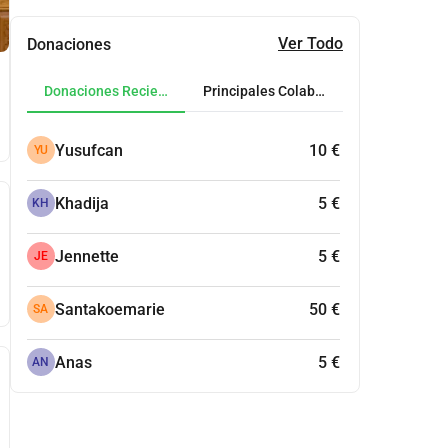
Ver Todo
Donaciones
Donaciones Recientes
Principales Colaboradores
Yusufcan
10 €
YU
Khadija
5 €
KH
Jennette
5 €
JE
Santakoemarie
50 €
SA
Anas
5 €
AN