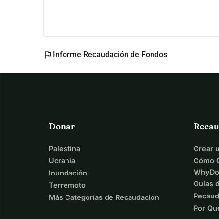
flag
Informe Recaudación de Fondos
Donar
Recau
Palestina
Crear 
Ucrania
Cómo C
WhyDo
Inundación
Guías 
Terremoto
Recaud
Más Categorías de Recaudación
Por Qu