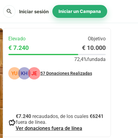
search
Iniciar sesión
Iniciar un Campana
Elevado
Objetivo
€ 7.240
€ 10.000
72,4%
fundada
YU
KH
JE
57
Donaciones Realizadas
Compartir
Donar
€7.240
recaudados, de los cuales
€6241
savings
fuera de línea.
Ver donaciones fuera de línea