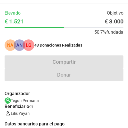
Elevado
Objetivo
€ 1.521
€ 3.000
50,7%
fundada
NA
AN
LG
43
Donaciones Realizadas
Compartir
Donar
Organizador
Teguh Permana
Beneficiario
info
Lilis Yayan
Datos bancarios para el pago