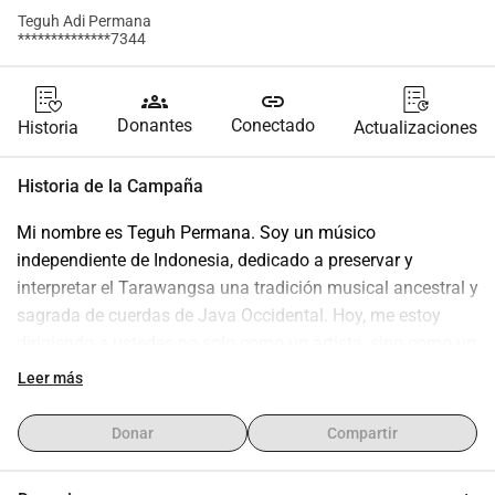
Teguh Adi Permana
**************7344
groups
link
Donantes
Conectado
Historia
Actualizaciones
Historia de la Campaña
Mi nombre es Teguh Permana. Soy un músico 
independiente de Indonesia, dedicado a preservar y 
interpretar el Tarawangsa una tradición musical ancestral y 
sagrada de cuerdas de Java Occidental. Hoy, me estoy 
dirigiendo a ustedes no solo como un artista, sino como un 
hijo que lucha por la vida de su madre.
Leer más
​[La Crisis]
Mi madre está actualmente luchando contra una 
Donar
Compartir
enfermedad grave. Esta tragedia personal se desarrolla en 
un contexto de inestabilidad nacional; los recientes 