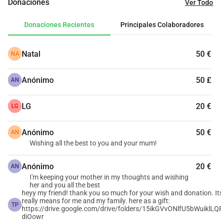
Donaciones
Ver Todo
cambios económicos y los recortes del gobierno en salud y 
bienestar en Indonesia han dejado a familias como la mía 
Donaciones Recientes
Principales Colaboradores
vulnerables. Como músico independiente, he sido 
directamente impactado por estas turbulentas condiciones 
Natal
50 €
NA
económicas.
​A pesar de mis mejores esfuerzos, he llegado a un punto en 
Anónimo
50 £
el que ya no puedo asumir solo sus gastos médicos. Este 
AN
llamado es mi último recurso un camino final que debo 
tomar para asegurar su supervivencia. La carga de su 
LG
20 €
LG
tratamiento se ha vuelto insostenible, y el sistema de 
apoyo público ya no es suficiente para cubrir la atención 
Anónimo
50 €
AN
especializada que ella necesita con urgencia.
Wishing all the best to you and your mum!
​[Mi Música como Mi Gratitud]
Anónimo
20 €
En agradecimiento por su amabilidad, quiero ofrecer lo 
AN
I'm keeping your mother in my thoughts and wishing
único de valor que poseo: el trabajo de mi vida. A cada 
her and you all the best
persona que done sin importar la cantidad le daré mi 
heyy my friend! thank you so much for your wish and donation. It
really means for me and my family. here as a gift:
discografía completa, incluidos todos mis álbumes 
TP
https://drive.google.com/drive/folders/15ikGVvONlfU5bWuiklLQ
lanzados y pistas exclusivas no publicadas. IMPORTANTE: 
diOowr