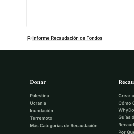
Aldea Espacio de Trabajo Colaborativo
La Soledad
Calle 43 18A-05
@trabajaenaldea
flag
Informe Recaudación de Fondos
3125500737
El CO.Laboratorio Mosca House
Carrera 17 # 32a - 34
Teusaquillo
@elco.laboratorio
Donar
Recau
3014039488
Palestina
Crear 
Artífice
Ucrania
Cómo C
Centro
WhyDo
Inundación
Cra 5 18-83 piso 6
Guías 
Terremoto
@artifice_arte_y_cafe
Recaud
Más Categorías de Recaudación
3007244879
Por Qu