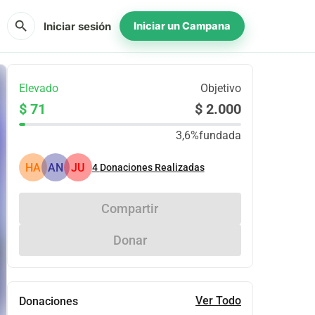
search
Iniciar sesión
Iniciar un Campana
Elevado
Objetivo
$ 71
$ 2.000
3,6%
fundada
HA
AN
JU
4
Donaciones Realizadas
Compartir
Donar
Ver Todo
Donaciones