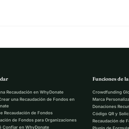
dar
Funciones de l
una Recaudación en WhyDonate
Crowdfunding Glo
rear una Recaudación de Fondos en
Marca Personaliz
nate
Donaciones Recur
de Recaudación de Fondos
Código QR y Solic
ación de Fondos para Organizaciones
Recaudación de F
é Confiar en WhyDonate
Plugin de Formula