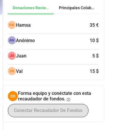
Donaciones Recientes
Principales Colaboradores
Hamsa
35 €
HA
Anónimo
10 $
AN
Juan
5 $
JU
Val
15 $
VA
Forma equipo y conéctate con esta
recaudador de fondos.
info
Conectar Recaudador De Fondos