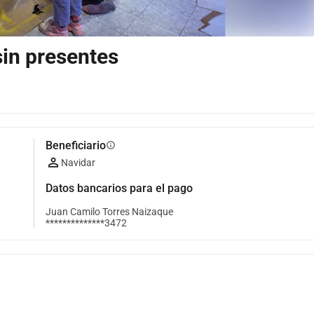
in presentes
Beneficiario
info
Navidar
Datos bancarios para el pago
Juan Camilo Torres Naizaque
**************3472