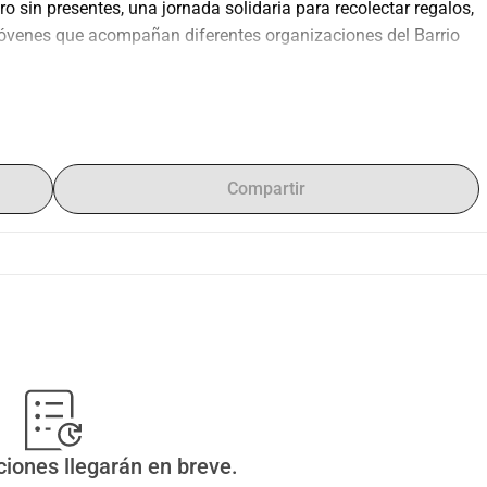
 sin presentes, una jornada solidaria para recolectar regalos, 
y jóvenes que acompañan diferentes organizaciones del Barrio 
ncha del barrio Santa Fe (Calle 22 con Carrera 17) con una 
ances y olla comunitaria.
Compartir
nvertirse en futuro.
cos y educativos de comunidades del centro de Bogotá.
e acopio, que encontrarás referenciados en la descripción o 
153463472
ciones llegarán en breve.