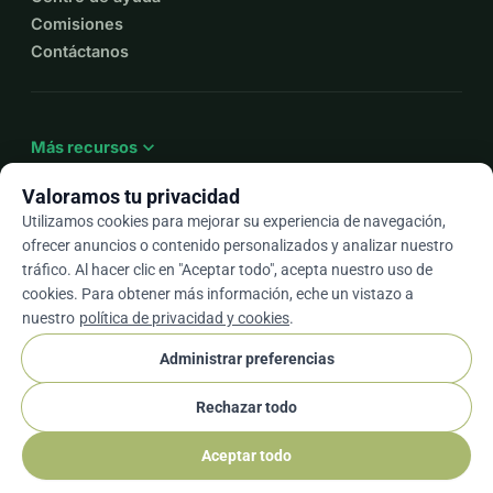
Comisiones
Contáctanos
expand_more
Más recursos
Valoramos tu privacidad
Utilizamos cookies para mejorar su experiencia de navegación,
ofrecer anuncios o contenido personalizados y analizar nuestro
arrow_drop_down
Es
tráfico. Al hacer clic en "Aceptar todo", acepta nuestro uso de
cookies. Para obtener más información, eche un vistazo a
★★★★★
4,9 / 5 según más de 500 reseñas
nuestro
política de privacidad y cookies
.
Administrar preferencias
© 2012–2026
WhyDonate
Privacidad y cookies
Rechazar todo
cookie
Términos y condiciones
Configuración de Cookies
stripe
Hecho en Europa
★
Socio Verificado
check
Aceptar todo