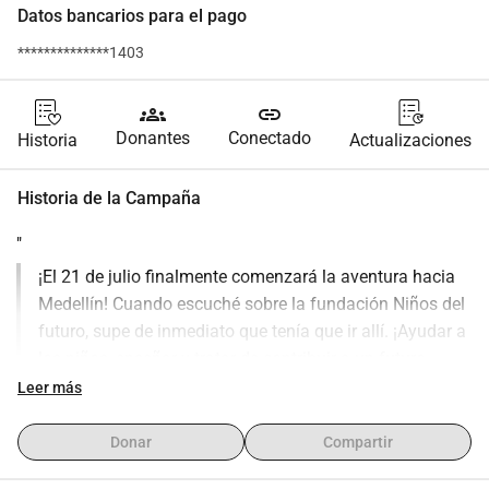
Datos bancarios para el pago
**************1403
groups
link
Donantes
Conectado
Historia
Actualizaciones
Historia de la Campaña
"
¡El 21 de julio finalmente comenzará la aventura hacia 
Medellín! Cuando escuché sobre la fundación Niños del 
futuro, supe de inmediato que tenía que ir allí. ¡Ayudar a 
los niños, enseñar y tratar de contribuir a un futuro 
mejor! ¡Pasar mi profesión y además en español, debía 
Leer más
ser así! ¡Por supuesto, no podemos hacer esto sin tu 
ayuda! Para un futuro mejor, se necesitan materiales 
Donar
Compartir
educativos, como tijeras, peines, capas de peluquería, ¡y 