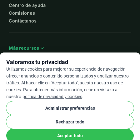
Centro de ayuda
Comisiones
Contáctanos
expand_more
Más recursos
Valoramos tu privacidad
Utilizamos cookies para mejorar su experiencia de navegación,
ofrecer anuncios o contenido personalizados y analizar nuestro
arrow_drop_down
Es
tráfico. Al hacer clic en "Aceptar todo", acepta nuestro uso de
cookies. Para obtener más información, eche un vistazo a
★★★★★
4,9 / 5 según más de 500 reseñas
nuestro
política de privacidad y cookies
.
Administrar preferencias
© 2012–2026
WhyDonate
Privacidad y cookies
Rechazar todo
cookie
Términos y condiciones
Configuración de Cookies
stripe
Hecho en Europa
★
Socio Verificado
check
Aceptar todo