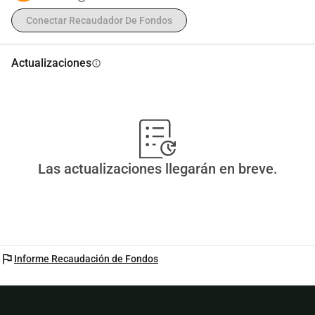
Conectar Recaudador De Fondos
Actualizaciones
info
Las actualizaciones llegarán en breve.
flag
Informe Recaudación de Fondos