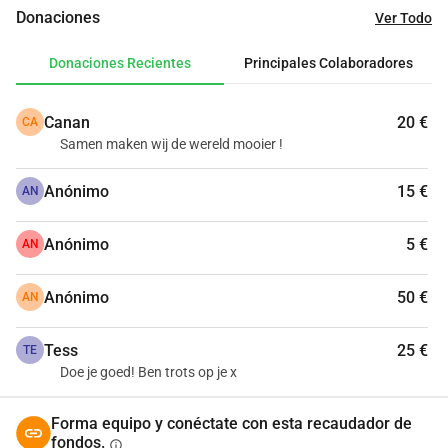
mucho más! ¿Quieres ayudar? ¡Tanto yo como la 
Donaciones
Ver Todo
fundación Niños del futuro te estamos enormemente 
agradecidos!
Donaciones Recientes
Principales Colaboradores
"
Canan
20 €
CA
Samen maken wij de wereld mooier !
Anónimo
15 €
AN
Anónimo
5 €
AN
Anónimo
50 €
AN
Tess
25 €
TE
Doe je goed! Ben trots op je x
Forma equipo y conéctate con esta recaudador de
fondos.
info