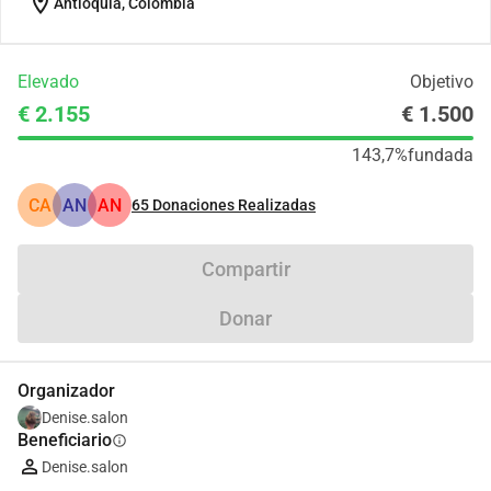
location_on
Antioquia, Colombia
Elevado
Objetivo
€ 2.155
€ 1.500
143,7%
fundada
CA
AN
AN
65
Donaciones Realizadas
Compartir
Donar
Organizador
Denise.salon
Beneficiario
info
Denise.salon