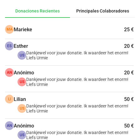
difícil. Cualquier cantidad, grande o pequeña, es de gran 
Donaciones Recientes
Principales Colaboradores
ayuda. Tu apoyo significa mucho para mí.
Marieke
25 €
MA
Esther
20 €
ES
Dankjewel voor jouw donatie. Ik waardeer het enorm!
US
Liefs Urmie
Anónimo
20 €
AN
Dankjewel voor jouw donatie. Ik waardeer het enorm!
US
Liefs Urmie
Lilian
50 €
LI
Dankjewel voor jouw donatie. Ik waardeer het enorm!
US
Liefs Urmie
Anónimo
50 €
AN
Dankjewel voor jouw donatie. Ik waardeer het enorm!
US
Liefs Urmie