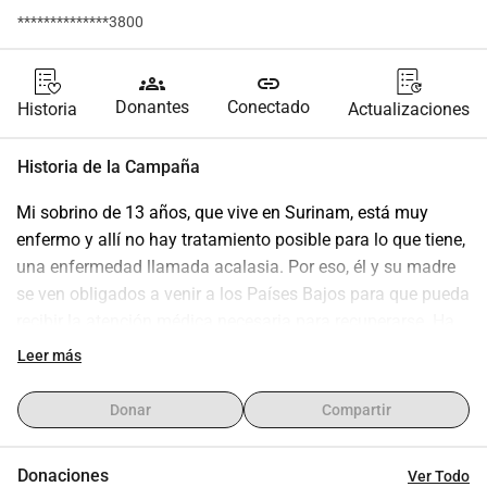
**************3800
groups
link
Donantes
Conectado
Historia
Actualizaciones
Historia de la Campaña
Mi sobrino de 13 años, que vive en Surinam, está muy 
enfermo y allí no hay tratamiento posible para lo que tiene, 
una enfermedad llamada acalasia. Por eso, él y su madre 
se ven obligados a venir a los Países Bajos para que pueda 
recibir la atención médica necesaria para recuperarse. Ha 
perdido 18 kilos en dos meses y ha sido hospitalizado dos 
Leer más
veces en Surinam, donde no pueden tratar la enfermedad. 
Los gastos médicos en los Países Bajos no son cubiertos 
Donar
Compartir
por la compañía de seguros de su madre en Surinam. Por 
lo tanto, me gustaría pedirte que apoyes mi campaña de 
Donaciones
Ver Todo
recaudación de fondos para ayudarla en este momento tan 