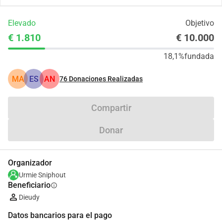
Elevado
Objetivo
€ 1.810
€ 10.000
18,1%
fundada
MA
ES
AN
76
Donaciones Realizadas
Compartir
Donar
Organizador
Urmie Sniphout
Beneficiario
info
Dieudy
Datos bancarios para el pago