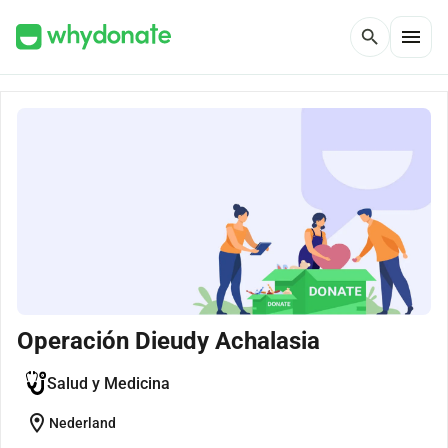
menu
search
Operación Dieudy Achalasia
Salud y Medicina
location_on
Nederland