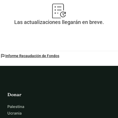
Las actualizaciones llegarán en breve.
flag
Informe Recaudación de Fondos
Donar
Palestina
Ucrania