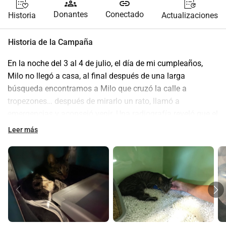
groups
link
Donantes
Conectado
Historia
Actualizaciones
Historia de la Campaña
En la noche del 3 al 4 de julio, el día de mi cumpleaños, 
Milo no llegó a casa, al final después de una larga 
búsqueda encontramos a Milo que cruzó la calle a 
tropezones… después de mirarlo un rato, llamó a 
emergencias y aconsejó venir. Una radiografía reveló que el 
estómago de Milo había sido empujado a través de su caja 
Leer más
torácica y tenía mucha hemorragia interna. Pronto surgió 
la sospecha a raíz de una colisión… El consejo llegó para 
actuar y operar de inmediato, por lo tanto, los costos 
ascendieron a 4000 euros sin incluir la asistencia posterior, 
en parte gracias a la tarifa nocturna y de fin de semana. 
Eso estaba fuera de nuestro presupuesto y parecía que 
quedarnos dormidos era la única opción. Sin embargo, al 