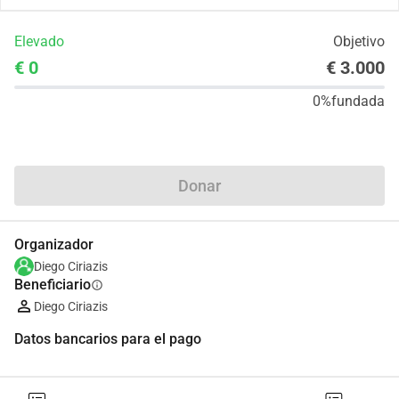
Elevado
Objetivo
€ 0
€ 3.000
0%
fundada
Compartir
Donar
Organizador
Diego Ciriazis
Beneficiario
info
Diego Ciriazis
Datos bancarios para el pago