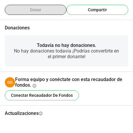
médico se le ocurrió otra idea de esperar hasta la mañana, 
lo que anula la tarifa adicional, afortunadamente, Milo 
Donar
Compartir
sobrevivió a la mañana y se sometió a la cirugía con éxito. 
Sin embargo, los costos aún ascienden a 3000 euros, que 
Donaciones
aún es demasiado alto para nosotros ... ¡todo es 
bienvenido y somos nosotros quienes damos 
enormemente y eternamente agradecidos!
Todavía no hay donaciones.
No hay donaciones todavía ¡Podrías convertirte en
el primer donante!
Forma equipo y conéctate con esta recaudador de
fondos.
info
Conectar Recaudador De Fondos
Actualizaciones
info