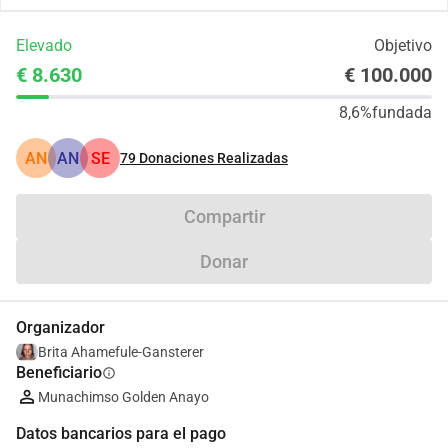
Elevado
Objetivo
€ 8.630
€ 100.000
8,6%
fundada
AN
AN
SE
79
Donaciones Realizadas
Compartir
Donar
Organizador
Brita Ahamefule-Gansterer
Beneficiario
info
Munachimso Golden Anayo
Datos bancarios para el pago