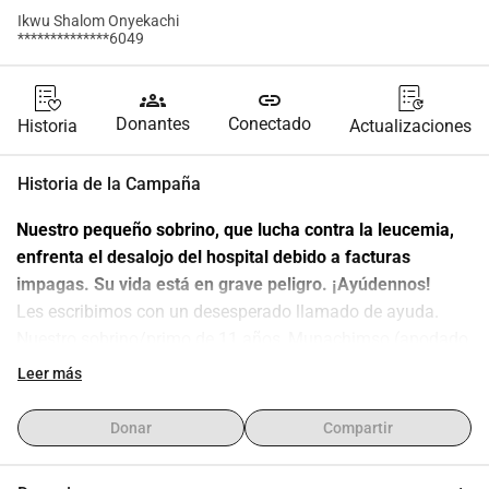
Ikwu Shalom Onyekachi
**************6049
groups
link
Donantes
Conectado
Historia
Actualizaciones
Historia de la Campaña
Nuestro pequeño sobrino, que lucha contra la leucemia, 
enfrenta el desalojo del hospital debido a facturas 
impagas. Su vida está en grave peligro. ¡Ayúdennos!
Les escribimos con un desesperado llamado de ayuda. 
Nuestro sobrino/primo de 11 años, Munachimso (apodado 
Muna), está gravemente enfermo y su vida está en peligro.
Leer más
Hace unos meses, se le diagnosticó leucemia linfoblástica 
aguda, una noticia devastadora para nuestra familia. 
Donar
Compartir
Desde entonces, hemos estado luchando por su vida, pero 
ahora enfrentamos un obstáculo que no podemos superar 