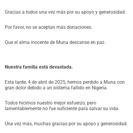
Muchísimas gracias por su apoyo y, por favor, inclúyanlo 
Gracias a todos una vez más por su apoyo y generosidad.
en sus oraciones.
Amarachi, Kelechi, Chioma, Louise, Sophie, Brita, Uzoma, 
Khadija, Raphael, Shedrach, Sonia, Clemens, Lena, Niki, 
Por favor, no se aceptan más donaciones.
Sigrid, Martin, Maria, Mike, Clifford, Sunny y Okechukwu
Que el alma inocente de Muna descanse en paz.
Contacto para consultas:
brita_gansterer@yahoo.de, +436604815527 (WhatsApp)
uzomaah@yahoo.com, +436607369050 (WhatsApp)
Nuestra familia está devastada.
Esta tarde, 4 de abril de 2025, hemos perdido a Muna con
gran dolor debido a un sistema fallido en Nigeria.
Todos hicimos nuestro mejor esfuerzo, pero
lamentablemente no fue suficiente para salvar su vida.
Una vez más, muchas gracias por su apoyo y generosidad.