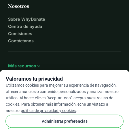
Nosotros
Sobre WhyDonate
Centro de ayuda
Comisiones
Contáctanos
expand_more
Más recursos
Valoramos tu privacidad
Utilizamos cookies para mejorar su experiencia de navegación,
ofrecer anuncios o contenido personalizados y analizar nuestro
arrow_drop_down
Es
tráfico. Al hacer clic en "Aceptar todo", acepta nuestro uso de
cookies. Para obtener más información, eche un vistazo a
★★★★★
4,9 / 5 según más de 500 reseñas
nuestro
política de privacidad y cookies
.
Administrar preferencias