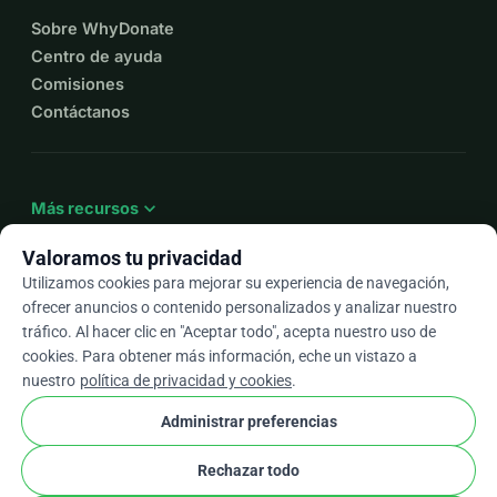
Sobre WhyDonate
Centro de ayuda
Comisiones
Contáctanos
expand_more
Más recursos
Valoramos tu privacidad
Utilizamos cookies para mejorar su experiencia de navegación,
ofrecer anuncios o contenido personalizados y analizar nuestro
arrow_drop_down
Es
tráfico. Al hacer clic en "Aceptar todo", acepta nuestro uso de
cookies. Para obtener más información, eche un vistazo a
★★★★★
4,9 / 5 según más de 500 reseñas
nuestro
política de privacidad y cookies
.
Administrar preferencias
© 2012–2026
WhyDonate
Privacidad y cookies
Rechazar todo
cookie
Términos y condiciones
Configuración de Cookies