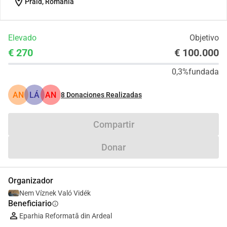
location_on
Praid, Románia
Elevado
Objetivo
€ 270
€ 100.000
0,3%
fundada
AN
LÁ
AN
8
Donaciones Realizadas
Compartir
Donar
Organizador
Nem Víznek Való Vidék
Beneficiario
info
Eparhia Reformată din Ardeal