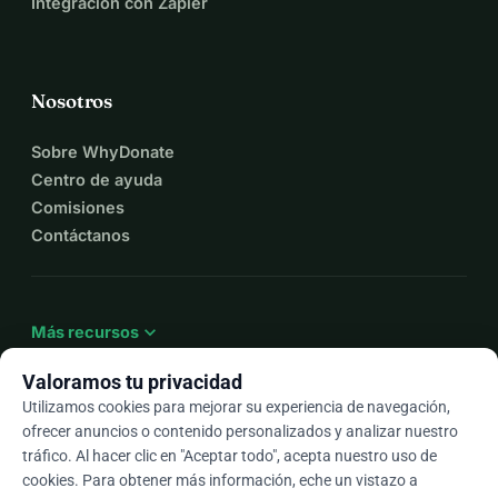
Integración con Zapier
Nosotros
Sobre WhyDonate
Centro de ayuda
Comisiones
Contáctanos
expand_more
Más recursos
Valoramos tu privacidad
Utilizamos cookies para mejorar su experiencia de navegación,
ofrecer anuncios o contenido personalizados y analizar nuestro
arrow_drop_down
Es
tráfico. Al hacer clic en "Aceptar todo", acepta nuestro uso de
cookies. Para obtener más información, eche un vistazo a
★★★★★
4,9 / 5 según más de 500 reseñas