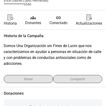
Erick Gabriel Lopez Hernandez
**************3540
groups
link
Donantes
Conectado
Historia
Actualizaciones
Historia de la Campaña
Somos Una Organización sin Fines de Lucro que nos 
caracterizamos en ayudar a personas en situación de calle 
y con problemas de conductas antisociales como de 
adicciones.
Donar
Compartir
Donaciones