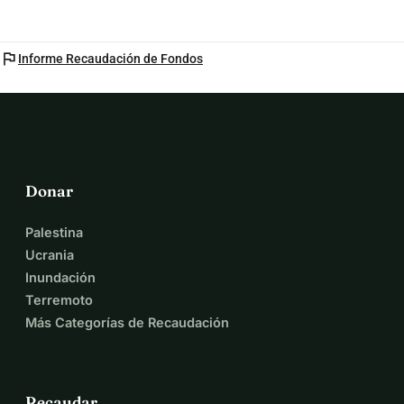
flag
Informe Recaudación de Fondos
Donar
Palestina
Ucrania
Inundación
Terremoto
Más Categorías de Recaudación
Recaudar