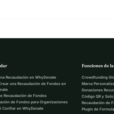
n de calidad exacta.
r a los recicladores directamente en el lugar.
 la chatarra antes de la inspección.
canzar mi objetivo: promover la justicia y la sostenibilidad 
esarios y construir mi empresa. Y no solo eso: mi objetivo es, 
dar
Funciones de l
 las pequeñas empresas a actuar en igualdad de condiciones 
una Recaudación en WhyDonate
Crowdfunding Glo
rear una Recaudación de Fondos en
Marca Personaliz
nate
Donaciones Recur
de Recaudación de Fondos
Código QR y Solic
laje
ación de Fondos para Organizaciones
Recaudación de F
eración justa
é Confiar en WhyDonate
Plugin de Formula
és de tecnología moderna