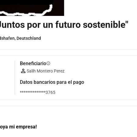
 Juntos por un futuro sostenible"
dshafen, Deutschland
Beneficiario
info
Salih Montero Perez
Datos bancarios para el pago
**************3765
Apoya mi empresa!