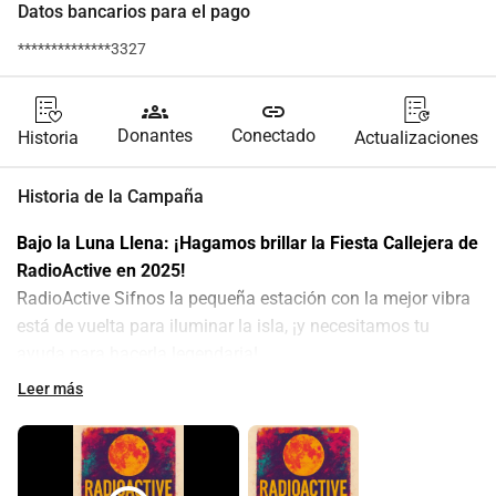
Datos bancarios para el pago
**************3327
groups
link
Donantes
Conectado
Historia
Actualizaciones
Historia de la Campaña
Bajo la Luna Llena: ¡Hagamos brillar la Fiesta Callejera de 
RadioActive en 2025!
RadioActive Sifnos la pequeña estación con la mejor vibra 
está de vuelta para iluminar la isla, ¡y necesitamos tu 
ayuda para hacerla legendaria!
Imagina esto: Es 9 de agosto de 2025, y una luna llena se 
Leer más
eleva sobre los techos encalados de Artemonas. Los 
callejones brillan con luz plateada. La música late a través 
de las calles. La gente baila en los escalones de piedra, ríe 
en los umbrales y levanta copas bajo las estrellas. Amigos 