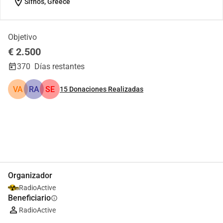
location_on
Sifnos, Greece
Objetivo
€ 2.500
370
Días restantes
VA
RA
SE
15
Donaciones Realizadas
Compartir
Donar
Organizador
RadioActive
Beneficiario
info
RadioActive