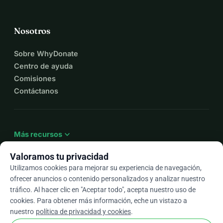
Nosotros
Sobre WhyDonate
Centro de ayuda
Comisiones
Contáctanos
expand_more
Más recursos
Valoramos tu privacidad
Utilizamos cookies para mejorar su experiencia de navegación,
ofrecer anuncios o contenido personalizados y analizar nuestro
arrow_drop_down
Es
tráfico. Al hacer clic en "Aceptar todo", acepta nuestro uso de
cookies. Para obtener más información, eche un vistazo a
★★★★★
4,9 / 5 según más de 500 reseñas
nuestro
política de privacidad y cookies
.