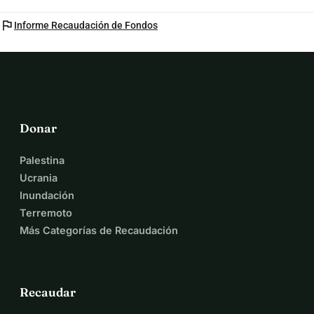
agosto de 2025. ¡Hagamos de esta la fiesta RadioActive 
más brillante hasta ahora!
flag
Informe Recaudación de Fondos
Donar
Palestina
Ucrania
Inundación
Terremoto
Más Categorías de Recaudación
Recaudar