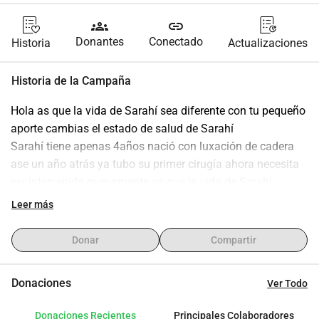
groups
link
Donantes
Conectado
Historia
Actualizaciones
Historia de la Campaña
Hola as que la vida de Sarahí sea diferente con tu pequeño 
aporte cambias el estado de salud de Sarahí
Sarahí tiene apenas 4años nació con luxación de cadera 
ase un año atrás ya tubo su primer cirugía ahora necesita 
ser intervenida nuevamente as que la vida de Sarahí 
cambie y que lleve una vida como cuál quier otro niño de 
Leer más
su edad ella es una niña muy feliz y te agrdecera por toda 
la ayuda que tú le das a ella Sarahí es una niña que recién 
Donar
Compartir
está empezando el camino por la vida está llena de amor y 
dulzura cada aporte tuyo nos ayuda a estar más cerca de 
Donaciones
Ver Todo
poder acerle su cirugía sabemos que tienes un buen 
corazón ayúdanos en esta noble causa
Donaciones Recientes
Principales Colaboradores