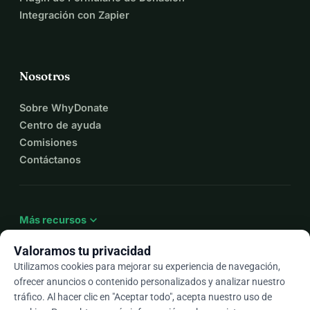
Integración con Zapier
Nosotros
Sobre WhyDonate
Centro de ayuda
Comisiones
Contáctanos
expand_more
Más recursos
Valoramos tu privacidad
Utilizamos cookies para mejorar su experiencia de navegación,
ofrecer anuncios o contenido personalizados y analizar nuestro
arrow_drop_down
Es
tráfico. Al hacer clic en "Aceptar todo", acepta nuestro uso de