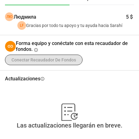
Людмила
5 $
ЛЮ
Gracias por todo tu apoyo y tu ayuda hacia Sarahí
LF
Forma equipo y conéctate con esta recaudador de
fondos.
info
Conectar Recaudador De Fondos
Actualizaciones
info
Las actualizaciones llegarán en breve.