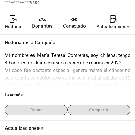
**************9106
groups
link
Donantes
Conectado
Historia
Actualizaciones
Historia de la Campaña
Mi nombre es María Teresa Contreras, soy chilena, tengo 
39 años y me diagnosticaron cáncer de mama en 2022
Mi caso fue bastante especial, generalmente el cáncer no 
se presenta con dolor pero yo me sentí mal alrededor de 10 
meses antes de saber mi diagnóstico. Siempre fui una 
persona muy activa, sana, ni siquiera comía carne roja 
Leer más
desde los 12 años, pero esto no distingue a quién…
simplemente pasa. Y me pasó en un muy mal momento, 
Donar
Compartir
me encontraba sin trabajo y los dolores eran tan fuertes 
que no me permitían buscar un trabajo con “normalidad” 
Actualizaciones
info
así que opté por ser anfitriona en urgencias de un hospital 