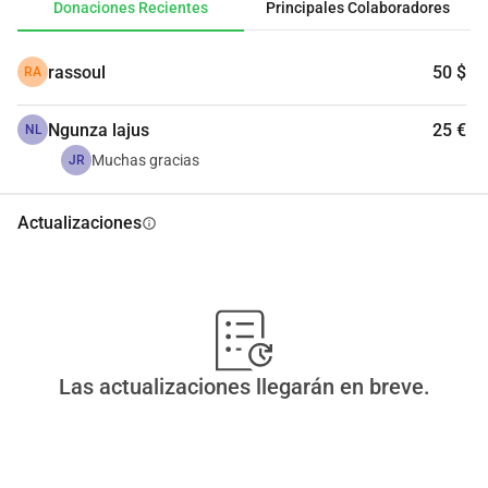
Donaciones Recientes
Principales Colaboradores
rassoul
50 $
RA
Ngunza lajus
25 €
NL
Muchas gracias
JR
Actualizaciones
info
Las actualizaciones llegarán en breve.