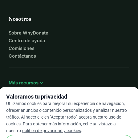
Nosotros
Sobre WhyDonate
Centro de ayuda
Comisiones
Contáctanos
expand_more
Más recursos
Valoramos tu privacidad
Utilizamos cookies para mejorar su experiencia de navegación,
ofrecer anuncios o contenido personalizados y analizar nuestro
arrow_drop_down
Es
tráfico. Al hacer clic en "Aceptar todo", acepta nuestro uso de
cookies. Para obtener más información, eche un vistazo a
★★★★★
4,9 / 5 según más de 500 reseñas
nuestro
política de privacidad y cookies
.