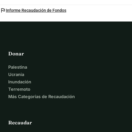
flag
Informe Recaudación de Fondos
Donar
Palestina
Ucrania
Inundación
Terremoto
Más Categorías de Recaudación
Recaudar