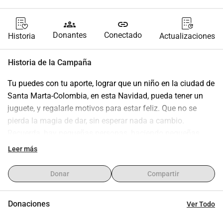
groups
link
Donantes
Conectado
Historia
Actualizaciones
Historia de la Campaña
Tu puedes con tu aporte, lograr que un niño en la ciudad de 
Santa Marta-Colombia, en esta Navidad, pueda tener un 
juguete, y regalarle motivos para estar feliz. Que no se 
pierda la magia de dar, sin esperar nada a cambio. 
Recuerda, hay pequeñas personas, haciendo pequeñas 
cosas, que provocan grandes cambios en el mundo. Se 
Leer más
parte de ese grupo, que busca cambios positivos y regálale 
una sonrisa a un niño en esta Navidad. "Solo dando 
Donar
Compartir
puedes recibir más de lo que ya tienes”. 
Jim Rohn.
Tu aporte es muy valioso.
Donaciones
Ver Todo