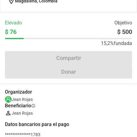
location_on
Magdalena, Colombia
Elevado
Objetivo
$ 76
$ 500
15,2%
fundada
Compartir
Donar
Organizador
Jean Rojas
Beneficiario
info
Jean Rojas
Datos bancarios para el pago
**************1783