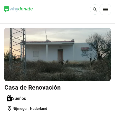
menu
search
Casa de Renovación
Sueños
location_on
Nijmegen, Nederland