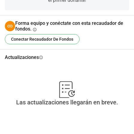
el primer donante!
Forma equipo y conéctate con esta recaudador de
fondos.
info
Conectar Recaudador De Fondos
Actualizaciones
info
Las actualizaciones llegarán en breve.