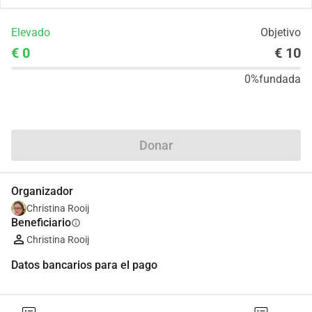
Elevado
Objetivo
€ 0
€ 10
0%
fundada
Compartir
Donar
Organizador
Christina Rooij
Beneficiario
info
Christina Rooij
Datos bancarios para el pago