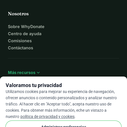
Nosotros
Sobre WhyDonate
Centro de ayuda
Comisiones
Contáctanos
expand_more
Más recursos
Valoramos tu privacidad
Utilizamos cookies para mejorar su experiencia de navegación,
ofrecer anuncios o contenido personalizados y analizar nuestro
arrow_drop_down
Es
tráfico. Al hacer clic en "Aceptar todo", acepta nuestro uso de
cookies. Para obtener más información, eche un vistazo a
★★★★★
4,9 / 5 según más de 500 reseñas
nuestro
política de privacidad y cookies
.