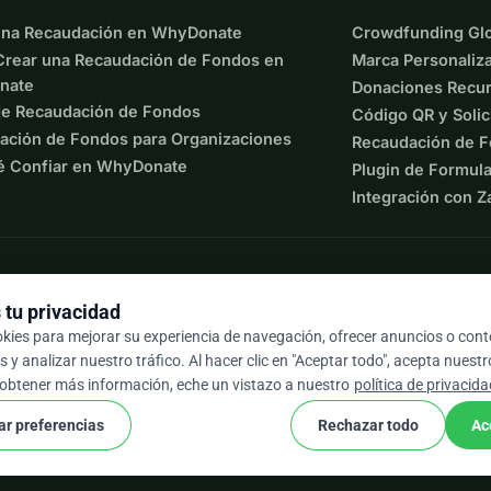
 7)
una Recaudación en WhyDonate
Crowdfunding Glo
rear una Recaudación de Fondos en
Marca Personaliz
 5)
nate
Donaciones Recur
de Recaudación de Fondos
Código QR y Solic
e aprendizaje y vida de un niño.
ación de Fondos para Organizaciones
Recaudación de F
dado  7,610 en donaciones.
é Confiar en WhyDonate
Plugin de Formula
Integración con Z
sponsabilidad, sostenibilidad e impacto comunitario 
cambio positivo.
tu privacidad
okies para mejorar su experiencia de navegación, ofrecer anuncios o con
 y analizar nuestro tráfico. Al hacer clic en "Aceptar todo", acepta nuest
9 / 5 según más de 500 reseñas
 obtener más información, eche un vistazo a nuestro
política de privacid
ar preferencias
Rechazar todo
Ac
cookie
os y condiciones
Configuración de Cookies