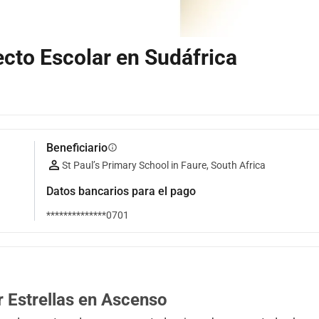
yecto Escolar en Sudáfrica
Beneficiario
info
St Paul’s Primary School in Faure, South Africa
Datos bancarios para el pago
**************0701
r Estrellas en Ascenso