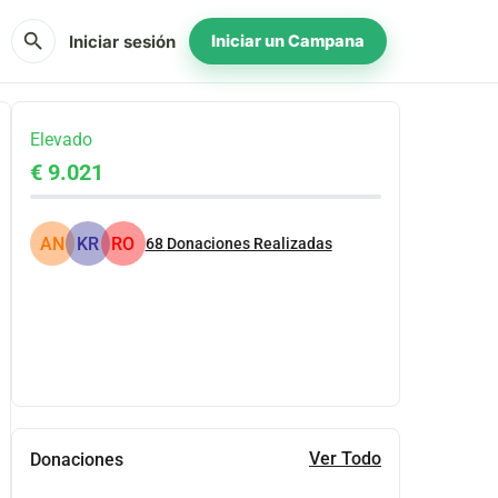
search
Iniciar sesión
Iniciar un Campana
Elevado
€ 9.021
AN
KR
RO
68
Donaciones Realizadas
Compartir
Donar
Ver Todo
Donaciones