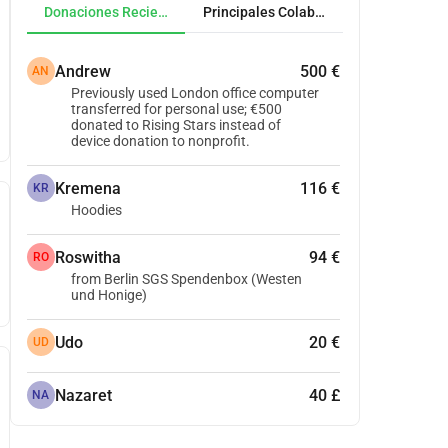
Donaciones Recientes
Principales Colaboradores
Andrew
500 €
AN
Previously used London office computer
transferred for personal use; €500
donated to Rising Stars instead of
device donation to nonprofit.
Kremena
116 €
KR
Hoodies
Roswitha
94 €
RO
from Berlin SGS Spendenbox (Westen
und Honige)
Udo
20 €
UD
Nazaret
40 £
NA