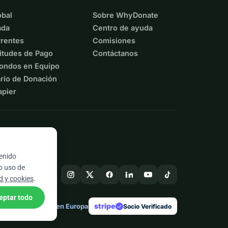
bal
Sobre WhyDonate
ada
Centro de ayuda
rentes
Comisiones
itudes de Pago
Contáctanos
ondos en Equipo
rio de Donación
apier
tenido
ro uso de
ad y cookies
.
eptar todo
stripe
Hecho en Europa
★
Socio Verificado
check