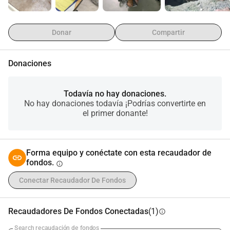
Donar
Compartir
Donaciones
Todavía no hay donaciones.
No hay donaciones todavía ¡Podrías convertirte en
el primer donante!
Forma equipo y conéctate con esta recaudador de
fondos.
info
Conectar Recaudador De Fondos
Recaudadores De Fondos Conectadas
(1)
info
Search recaudación de fondos