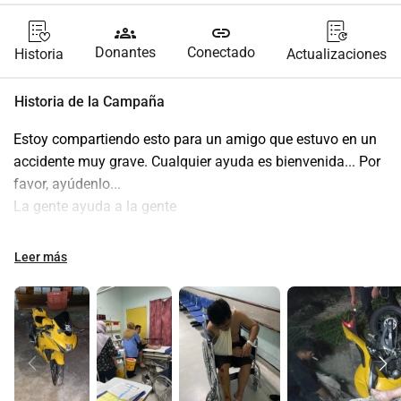
groups
link
Donantes
Conectado
Historia
Actualizaciones
Historia de la Campaña
Estoy compartiendo esto para un amigo que estuvo en un 
accidente muy grave. Cualquier ayuda es bienvenida... Por 
favor, ayúdenlo...
La gente ayuda a la gente
Leer más