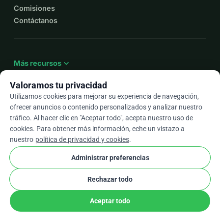
Comisiones
Contáctanos
expand_more
Más recursos
Valoramos tu privacidad
Utilizamos cookies para mejorar su experiencia de navegación,
ofrecer anuncios o contenido personalizados y analizar nuestro
arrow_drop_down
Es
tráfico. Al hacer clic en "Aceptar todo", acepta nuestro uso de
cookies. Para obtener más información, eche un vistazo a
★★★★★
4,9 / 5 según más de 500 reseñas
nuestro
política de privacidad y cookies
.
Administrar preferencias
© 2012–2026
WhyDonate
Privacidad y cookies
Rechazar todo
cookie
Términos y condiciones
Configuración de Cookies
stripe
Hecho en Europa
★
Socio Verificado
check
Aceptar todo
Compartir
Donar