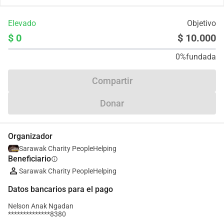
Elevado
Objetivo
$ 0
$ 10.000
0%
fundada
Compartir
Donar
Organizador
Sarawak Charity PeopleHelping
Beneficiario
info
Sarawak Charity PeopleHelping
Datos bancarios para el pago
Nelson Anak Ngadan
**************8380