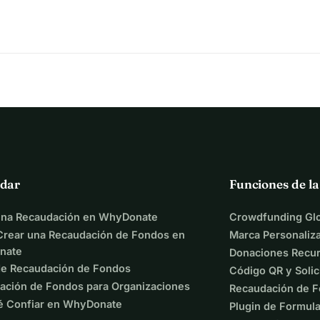
de mañana
ofrece a los profesores:
ra recuperar un clima sereno.
iencias
 para ayudar a cada estudiante a progresar.
aburrimiento y la exclusión.
 de aprender.
de el día siguiente
 en un aula.
as. Pero hay que clasificarlas, editarlas, enriquecerlas, 
dar
Funciones de l
 la plataforma.
una Recaudación en WhyDonate
Crowdfunding Glo
rear una Recaudación de Fondos en
Marca Personaliz
nate
Donaciones Recur
de Recaudación de Fondos
Código QR y Solic
ación de Fondos para Organizaciones
Recaudación de F
ma
é Confiar en WhyDonate
Plugin de Formula