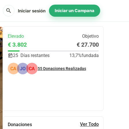
search
Iniciar sesión
Iniciar un Campana
Elevado
Objetivo
€ 3.802
€ 27.700
25
Días restantes
13,7%
fundada
CA
JO
CA
55
Donaciones Realizadas
Compartir
Donar
Ver Todo
Donaciones