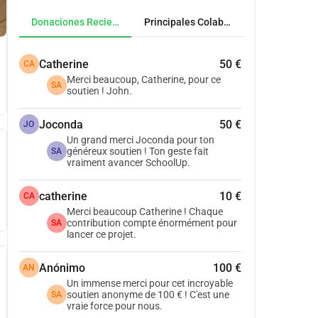
Donaciones Recientes
Principales Colaboradores
Catherine
50 €
CA
Merci beaucoup, Catherine, pour ce
SA
soutien ! John.
Joconda
50 €
JO
Un grand merci Joconda pour ton
généreux soutien ! Ton geste fait
SA
vraiment avancer SchoolUp.
catherine
10 €
CA
Merci beaucoup Catherine ! Chaque
contribution compte énormément pour
SA
lancer ce projet.
Anónimo
100 €
AN
Un immense merci pour cet incroyable
soutien anonyme de 100 € ! C'est une
SA
vraie force pour nous.