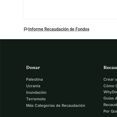
 Una formación accesible des
Esta formación, basada en el modelo 
Class Up
, 
• Herramientas 
concretas de gestión de clase
 pa
• Estrategias 
de aprendizaje basadas en neuroc
flag
Informe Recaudación de Fondos
• Métodos pedagógicos variados
 para evitar el 
• Claves de motivación
 para fomentar las ganas
Todo en 
videos cortos, prácticos, utilizables des
 ¿Por qué un crowdfunding?
Ya tenemos cientos de horas de formaciones grabad
Donar
Recau
crear cápsulas en estudio, ilustrarlo todo y alojar
Nuestro objetivo: 
27,700 
.
Palestina
Crear 
 Esto permitirá cubrir:
Ucrania
Cómo C
 Selección y edición de video
WhyDo
Inundación
 Cápsulas de estudio
Guías 
Terremoto
 Creación de un syllabus de código abierto
Recaud
Más Categorías de Recaudación
 Puesta en línea y mantenimiento de la platafor
Por Qu
 Ilustraciones pedagógicas