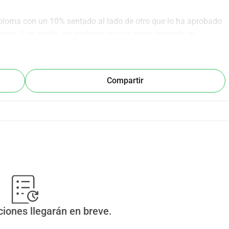
ploma con un 10% sentado al lado de otro que lo ha aprobado 
urre. Y en medio, un profesor que se agota tratando de 
s en la francofonía y esto se amplificará en Bélgica con la 
andonan la profesión, los estudiantes se desconectan, y las 
Compartir
más de 3000 docentes en ejercicio. Resultado: clases más 
fesores que recuperan el gusto por su profesión.
 completa un año por adelantado, y cada escuela que 
Marruecos, Suiza, Quebec, África central las solicitudes son 
de formación en línea gratuita
 para que cada docente, donde 
odos y recuperar más eficacia y motivación a pesar de las 
ciones llegarán en breve.