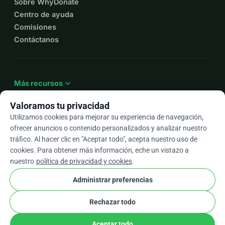
Sobre WhyDonate
Centro de ayuda
Comisiones
Contáctanos
expand_more
Más recursos
Valoramos tu privacidad
Utilizamos cookies para mejorar su experiencia de navegación,
ofrecer anuncios o contenido personalizados y analizar nuestro
arrow_drop_down
Es
tráfico. Al hacer clic en "Aceptar todo", acepta nuestro uso de
cookies. Para obtener más información, eche un vistazo a
★★★★★
4,9 / 5 según más de 500 reseñas
nuestro
política de privacidad y cookies
.
Administrar preferencias
© 2012–2026
WhyDonate
Privacidad y cookies
Rechazar todo
cookie
Términos y condiciones
Configuración de Cookies
stripe
Hecho en Europa
★
Socio Verificado
check
Aceptar todo