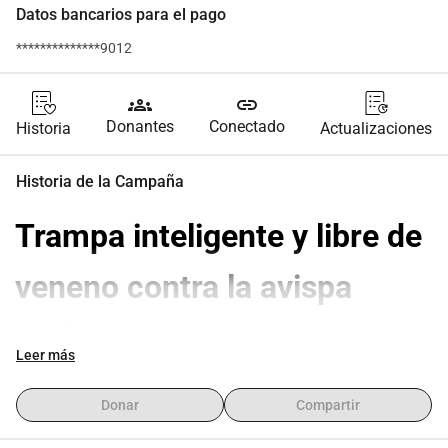
Datos bancarios para el pago
**************9012
groups
link
Donantes
Conectado
Historia
Actualizaciones
Historia de la Campaña
Trampa inteligente y libre de 
veneno contra la avispa 
asiática
Leer más
Ayuda a crear una solución asequible 
Donar
Compartir
y selectiva que sea segura para otros 