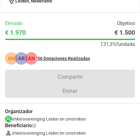
location_on
Leiden, Nederland
Elevado
Objetivo
€ 1.970
€ 1.500
131,3%
fundada
AN
AR
AN
56
Donaciones Realizadas
Compartir
Donar
Organizador
Imkersvereniging Leiden en omstreken
Beneficiario
info
Imkersvereniging Leiden en omstreken