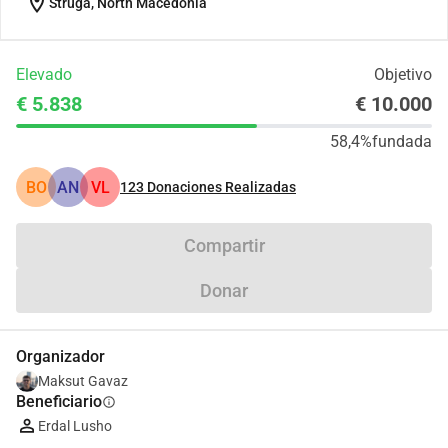
location_on
Struga, North Macedonia
Elevado
Objetivo
€ 5.838
€ 10.000
58,4%
fundada
BO
AN
VL
123
Donaciones Realizadas
Compartir
Donar
Organizador
Maksut Gavaz
Beneficiario
info
Erdal Lusho