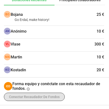
Donaciones Recientes
Principales Colaboradores
Bojana
25 €
BO
Go Erdal, make history!
Anónimo
10 €
AN
Vlase
300 €
VL
Martin
10 €
MA
Kostadin
20 €
KO
Forma equipo y conéctate con esta recaudador de
fondos.
info
Conectar Recaudador De Fondos