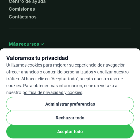
Centro de ayuda
Comisiones
Contáctanos
expand_more
Más recursos
Valoramos tu privacidad
Utilizamos cookies para mejorar su experiencia de navegación,
ofrecer anuncios o contenido personalizados y analizar nuestro
arrow_drop_down
Es
tráfico. Al hacer clic en "Aceptar todo", acepta nuestro uso de
cookies. Para obtener más información, eche un vistazo a
★★★★★
4,9 / 5 según más de 500 reseñas
nuestro
política de privacidad y cookies
.
Administrar preferencias
© 2012–2026
WhyDonate
Privacidad y cookies
Rechazar todo
cookie
Términos y condiciones
Configuración de Cookies
stripe
Hecho en Europa
★
Socio Verificado
check
Aceptar todo