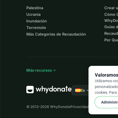
Palestina
Crear 
Ucrania
Cómo C
WhyDo
Inundación
Guías 
Terremoto
Recaud
Más Categorías de Recaudación
Por Qu
expand_more
Más recursos
Valoramos 
Utilizamos co
personalizados
arrow_drop_down
★★★★★
Es
4,
cookies. Para
Administr
© 2012–2026
WhyDonate
Privacidad y cookies
Términ