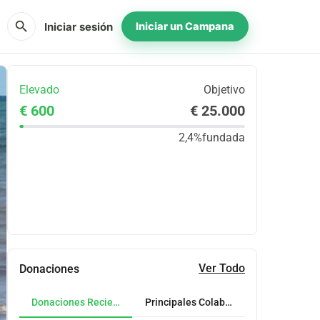
search
Iniciar sesión
Iniciar un Campana
Elevado
Objetivo
€ 600
€ 25.000
2,4%
fundada
Compartir
Donar
Ver Todo
Donaciones
Donaciones Recientes
Principales Colaboradores