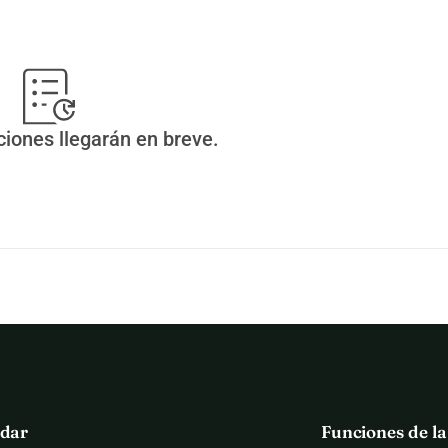
r a los veterinarios que confían en nosotros y que nos 
0 , para seguir salvando animales en Mayotte y pagar la 
ciones llegarán en breve.
dar
Funciones de l