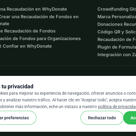
una Recaudación en WhyDonate
Crowdfunding Glo
rear una Recaudación de Fondos en
Marca Personaliz
nate
Donaciones Recur
de Recaudación de Fondos
Código QR y Solic
ación de Fondos para Organizaciones
Recaudación de F
é Confiar en WhyDonate
Plugin de Formula
Integración con Z
tu privacidad
okies para mejorar su experiencia de navegación, ofrecer anuncios o con
 y analizar nuestro tráfico. Al hacer clic en "Aceptar todo", acepta nuest
9 / 5 según más de 500 reseñas
 obtener más información, eche un vistazo a nuestro
política de privacid
ar preferencias
Rechazar todo
Ac
cookie
os y condiciones
Configuración de Cookies