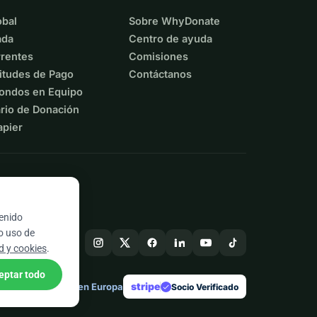
bal
Sobre WhyDonate
ada
Centro de ayuda
rentes
Comisiones
itudes de Pago
Contáctanos
ondos en Equipo
rio de Donación
apier
tenido
ro uso de
ad y cookies
.
eptar todo
stripe
Hecho en Europa
★
Socio Verificado
check