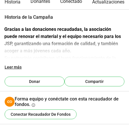
Donantes
Conectado
Historia
Actualizaciones
Historia de la Campaña
Gracias a las donaciones recaudadas, la asociación 
puede renovar el material y el equipo necesario para los 
JSP, garantizando una formación de calidad, y también 
acoger a más jóvenes cada año.
Su patrocinio contribuye al buen funcionamiento de la 
asociación de Jóvenes Bomberos, permitiendo la 
Leer más
realización de proyectos, eventos y equipamientos para 
nuestros jóvenes.
Donar
Compartir
También permite la compra de materiales pedagógicos 
para su comodidad.
Forma equipo y conéctate con esta recaudador de
Dones a organizaciones de interés general o 
fondos.
info
reconocidas de utilidad pública establecidas en 
Conectar Recaudador De Fondos
Francia
Las donaciones dan derecho a una reducción del impuesto 