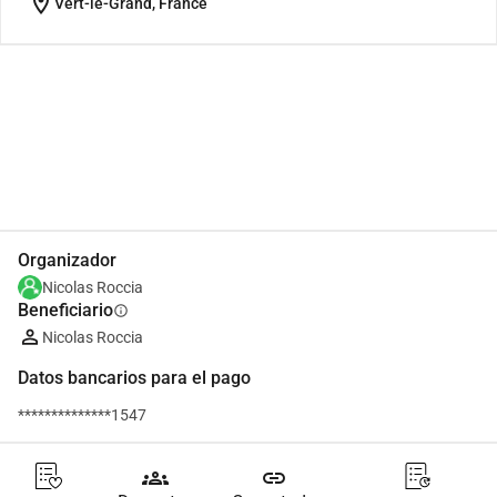
location_on
Vert-le-Grand, France
Compartir
Donar
Organizador
Nicolas Roccia
Beneficiario
info
Nicolas Roccia
Datos bancarios para el pago
**************1547
groups
link