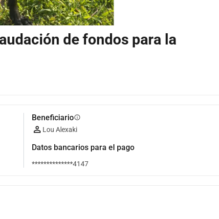
caudación de fondos para la
Beneficiario
info
Lou Alexaki
Datos bancarios para el pago
**************4147