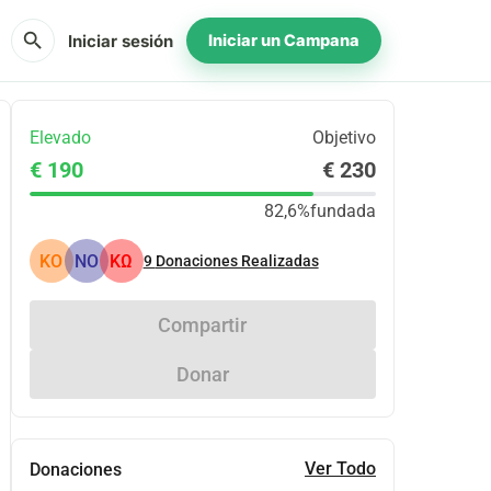
search
Iniciar sesión
Iniciar un Campana
Elevado
Objetivo
€ 190
€ 230
82,6%
fundada
KO
ΝΟ
ΚΩ
9
Donaciones Realizadas
Compartir
Donar
Ver Todo
Donaciones