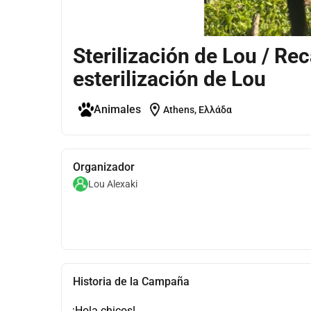
Sterilización de Lou / Re
esterilización de Lou
location_on
Animales
Athens, Ελλάδα
Organizador
Lou Alexaki
Historia de la Campaña
¡Hola chicos!