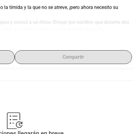
la tímida y la que no se atreve, ¡pero ahora necesito su 
ppou y conocí a un chico -Droupi por nombre- que durante dos 
atou, no vuelvo a salir con alguien más pequeño...
y que son 5 pequeños, pero no creo que me convierta en 
 dinero (hasta un billete de 10) para aliviarme un poco 
do 100 por un edredón de plumas que usé en nuestra 
Compartir
cer? ¡Tengo gustos caros!
odas partes.
ciones llegarán en breve.