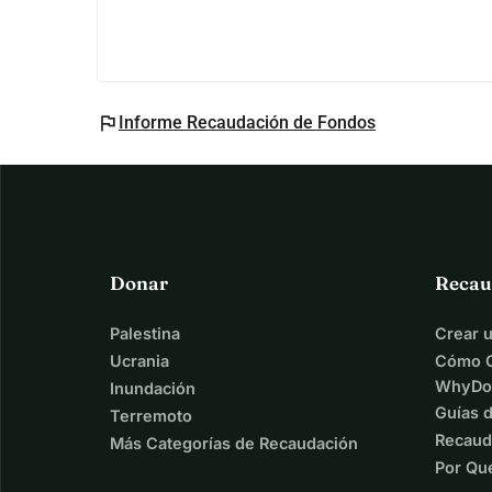
flag
Informe Recaudación de Fondos
Donar
Recau
Palestina
Crear 
Ucrania
Cómo C
WhyDo
Inundación
Guías 
Terremoto
Recaud
Más Categorías de Recaudación
Por Qu