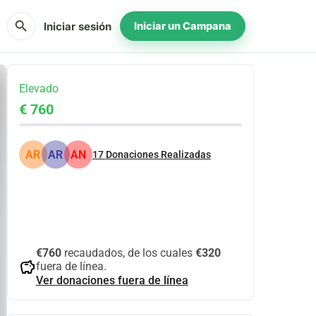
search
Iniciar sesión
Iniciar un Campana
Elevado
€ 760
AR
AR
AN
17
Donaciones Realizadas
Compartir
Donar
€760
recaudados, de los cuales
€320
savings
fuera de línea.
Ver donaciones fuera de línea