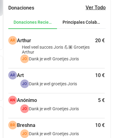
Ver Todo
Donaciones
Donaciones Recientes
Principales Colaboradores
Arthur
20 €
AR
Heel veel succes Joris 💪🏽 Groetjes
Arthur
Dank je wel! Groetjes Joris
JO
Art
10 €
AR
Dank je wel groetjes Joris
JO
Anónimo
5 €
AN
Dank je wel! Groetjes Joris
JO
Breshna
10 €
BR
Dank je wel! Groetjes Joris
JO