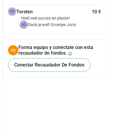
Torsten
10 €
TO
Heel veel succes en plezier!
Dank je wel! Groetjes Joris
JO
Forma equipo y conéctate con esta
recaudador de fondos.
info
Conectar Recaudador De Fondos