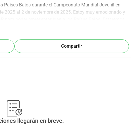
os Países Bajos durante el Campeonato Mundial Juvenil en 
e de 2025 al 2 de noviembre de 2025. Estoy muy emocionado y 
 para poder representar bien a los Países Bajos. Estaremos 
dinero y por lo que realmente puedo usar su apoyo financiero. 
ntidad. Estoy muy agradecido por cada donación y quiero 
or su confianza y apoyo.
Compartir
seguir a través del sitio de team nl de la KNDB.
ciones llegarán en breve.