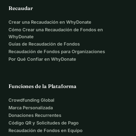
año durante el embarazo que tienen cáncer. Todavía no 
Recaudar
pueden ir a un lugar específico para ellos y, como 
resultado, no siempre obtienen la ayuda que necesitan. 
Crear una Recaudación en WhyDonate
¡Stichting STER (k) está ahí para cambiar eso, y con su 
Cómo Crear una Recaudación de Fondos en
ayuda eso será posible!
WhyDonate
Guías de Recaudación de Fondos
Recaudación de Fondos para Organizaciones
Por Qué Confiar en WhyDonate
Funciones de la Plataforma
Crowdfunding Global
Marca Personalizada
Donaciones Recurrentes
Código QR y Solicitudes de Pago
Recaudación de Fondos en Equipo