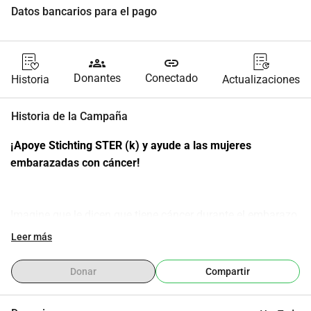
Datos bancarios para el pago
groups
link
Donantes
Conectado
Historia
Actualizaciones
Historia de la Campaña
¡Apoye Stichting STER (k) y ayude a las mujeres 
embarazadas con cáncer!
Imagine que le dicen que tiene cáncer durante el embarazo. 
Es como si el suelo desapareciera bajo tus pies. Esperas 
Leer más
con ansias la nueva vida que se avecina, pero también de 
repente tienes que luchar por tu propia vida.
Donar
Compartir
Y eso sucede con más frecuencia de lo que piensas. Todas 