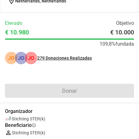
location_on
Netherlands, Netherlands
Elevado
Objetivo
€ 10.980
€ 10.000
109,8%
fundada
JO
JO
JO
279
Donaciones Realizadas
Compartir
Donar
Organizador
Stichting STER(k)
Beneficiario
info
Stichting STER(k)