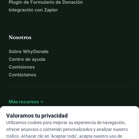
Plugin de Formulario de Donación
Integración con Zapier
Nosotros
Sobre WhyDonate
Centro de ayuda
Comisiones
Contáctanos
expand_more
Más recursos
Valoramos tu privacidad
Utilizamos cookies para mejorar su experiencia de navegación,
ofrecer anuncios o contenido personalizados y analizar nuestro
arrow_drop_down
Es
tráfico. Al hacer clic en "Aceptar todo", acepta nuestro uso de