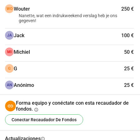
Wouter
250 €
WO
Nanette, wat een indrukweekend verslag heb je ons
gegeven!
Jack
100 €
JA
Michiel
50 €
MI
G
25 €
G
Anónimo
25 €
AN
Forma equipo y conéctate con esta recaudador de
fondos.
info
Conectar Recaudador De Fondos
Actualizaciones
info