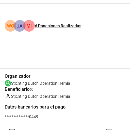
WO
JA
MI
6
Donaciones Realizadas
Compartir
Donar
Organizador
Stichting Dutch Operation Hernia
Beneficiario
info
Stichting Dutch Operation Hernia
Datos bancarios para el pago
**************0449