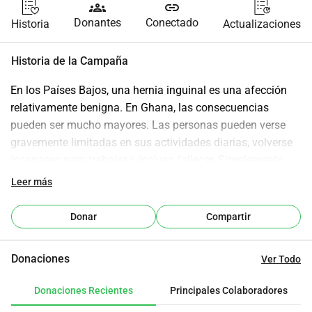
groups
link
Donantes
Conectado
Historia
Actualizaciones
Historia de la Campaña
En los Países Bajos, una hernia inguinal es una afección 
relativamente benigna. En Ghana, las consecuencias 
pueden ser mucho mayores. Las personas pueden verse 
gravemente limitadas en sus actividades diarias, volverse 
incapaces para trabajar o incluso fallecer. Simplemente 
hay muy pocos cirujanos locales para atender la gran 
Leer más
afluencia de pacientes con hernias inguinales. Desde 2009, 
un equipo de cirujanos neerlandeses, liderado por Djamila 
Donar
Compartir
Boerma, Frank Garssen, Maarten Simons, Nanette van 
Geloven y Eddy Hendriks, viaja anualmente a Ghana. 
Donaciones
Ver Todo
Operation Hernia NL es una iniciativa altruista que 
aprovecha el tiempo y la experiencia de cirujanos 
Donaciones Recientes
Principales Colaboradores
neerlandeses.