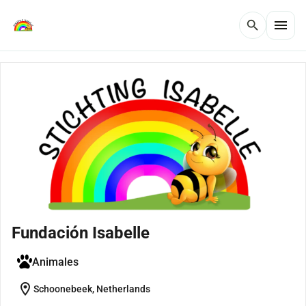
menu
search
Fundación Isabelle
Animales
location_on
Schoonebeek, Netherlands