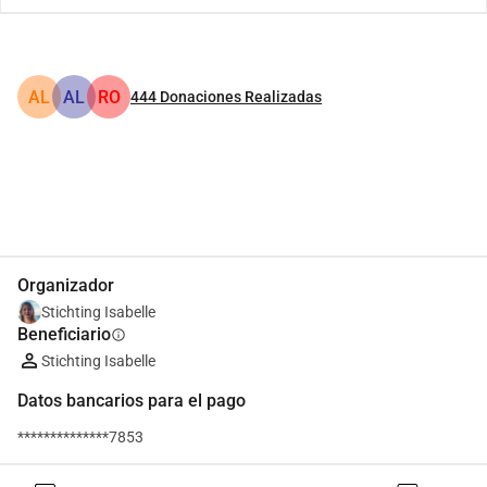
AL
AL
RO
444
Donaciones Realizadas
Compartir
Donar
Organizador
Stichting Isabelle
Beneficiario
info
Stichting Isabelle
Datos bancarios para el pago
**************7853