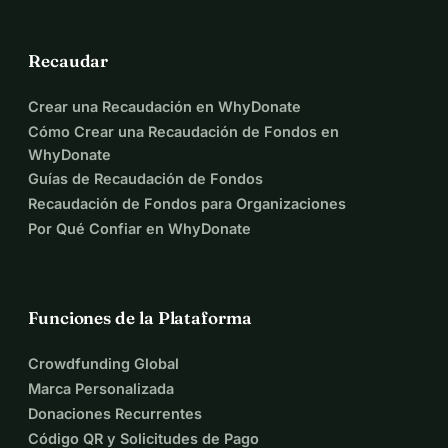
Te mantendremos informado sobre nuestras
Recaudar
desarrollos a través de los medios disponibles.
simpático
Crear una Recaudación en WhyDonate
Saludos,
Cómo Crear una Recaudación de Fondos en
establecimiento
WhyDonate
Isabelle
Guías de Recaudación de Fondos
Recaudación de Fondos para Organizaciones
Por Qué Confiar en WhyDonate
Funciones de la Plataforma
Crowdfunding Global
Marca Personalizada
Donaciones Recurrentes
Código QR y Solicitudes de Pago