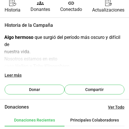
groups
link
Donantes
Conectado
Historia
Actualizaciones
Historia de la Campaña
Algo hermoso
 que surgió del período más oscuro y difícil 
de
nuestra vida.
Nosotros estamos en esto
caso 
Hellen y Toby Klingenberg.
Leer más
Somos los orgullosos padres de 
Isabelle
Klingenberg (8)
 .
Donar
Compartir
Isabelle falleció el 23 de febrero de 2021 por
Donaciones
Ver Todo
un accidente de tráfico.
En el período posterior
Donaciones Recientes
Principales Colaboradores
Fuimos muy bien atendidos por muchas personas a 