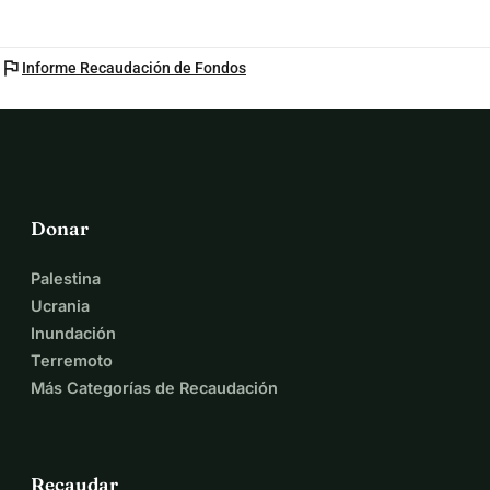
flag
Informe Recaudación de Fondos
Donar
Palestina
Ucrania
Inundación
Terremoto
Más Categorías de Recaudación
Recaudar