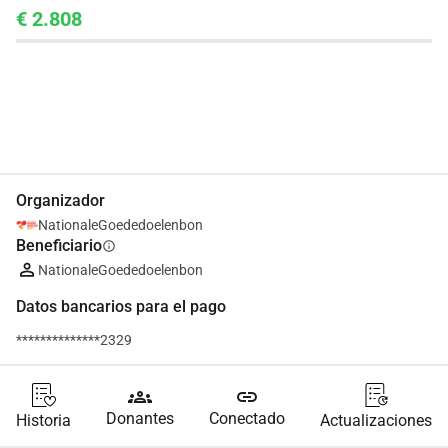
€ 2.808
Compartir
Donar
Organizador
NationaleGoededoelenbon
Beneficiario
info
NationaleGoededoelenbon
Datos bancarios para el pago
**************2329
groups
link
Donantes
Conectado
Historia
Actualizaciones