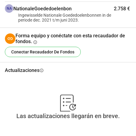
NationaleGoededoelenbon
2.758 €
NA
Ingewisselde Nationale Goededoelenbonnen in de
periode dec. 2021 t/m juni 2023.
Forma equipo y conéctate con esta recaudador de
fondos.
info
Conectar Recaudador De Fondos
Actualizaciones
info
Las actualizaciones llegarán en breve.