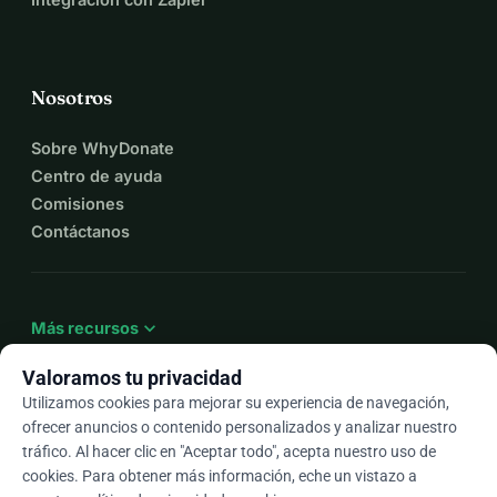
Nosotros
Sobre WhyDonate
Centro de ayuda
Comisiones
Contáctanos
expand_more
Más recursos
Valoramos tu privacidad
Utilizamos cookies para mejorar su experiencia de navegación,
ofrecer anuncios o contenido personalizados y analizar nuestro
arrow_drop_down
Es
tráfico. Al hacer clic en "Aceptar todo", acepta nuestro uso de
cookies. Para obtener más información, eche un vistazo a
★★★★★
4,9 / 5 según más de 500 reseñas